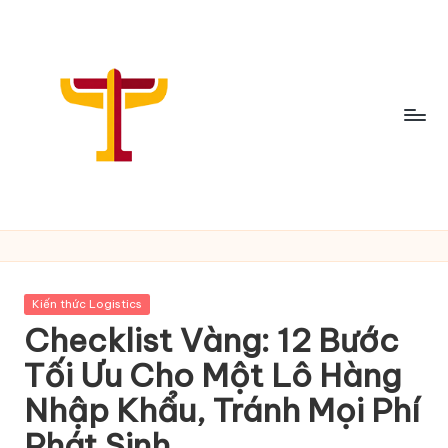
Skip
to
content
C
h
i
Posted
Kiến thức Logistics
a
in
Checklist Vàng: 12 Bước
S
Tối Ưu Cho Một Lô Hàng
ẻ
Nhập Khẩu, Tránh Mọi Phí
T
Phát Sinh