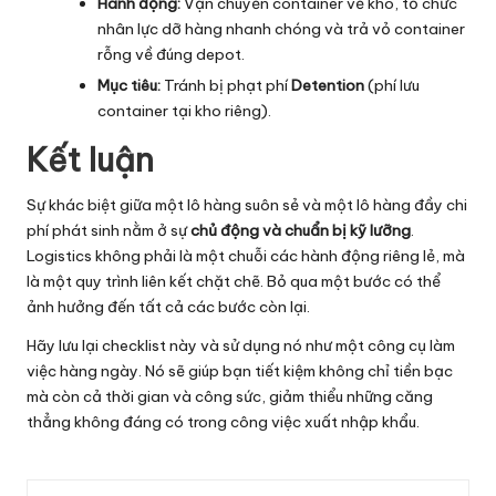
Hành động:
Vận chuyển container về kho, tổ chức
nhân lực dỡ hàng nhanh chóng và trả vỏ container
rỗng về đúng depot.
Mục tiêu:
Tránh bị phạt phí
Detention
(phí lưu
container
tại kho riêng).
Kết luận
Sự khác biệt giữa một lô hàng suôn sẻ và một lô hàng đầy chi
phí phát sinh nằm ở sự
chủ động và chuẩn bị kỹ lưỡng
.
Logistics không phải là một chuỗi các hành động riêng lẻ, mà
là một quy trình liên kết chặt chẽ. Bỏ qua một bước có thể
ảnh hưởng đến tất cả các bước còn lại.
Hãy lưu lại checklist này và sử dụng nó như một công cụ làm
việc hàng ngày. Nó sẽ giúp bạn tiết kiệm không chỉ tiền bạc
mà còn cả thời gian và công sức, giảm thiểu những căng
thẳng không đáng có trong công việc xuất nhập khẩu.