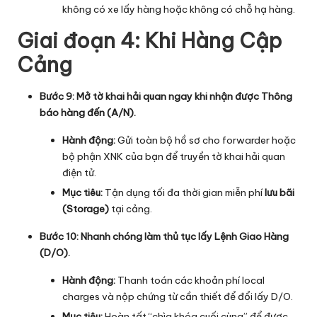
không có xe lấy hàng hoặc không có chỗ hạ hàng.
Giai đoạn 4: Khi Hàng Cập
Cảng
Bước 9: Mở tờ khai hải quan ngay khi nhận được Thông
báo hàng đến (A/N).
Hành động:
Gửi toàn bộ hồ sơ cho forwarder hoặc
bộ phận XNK của bạn để truyền tờ khai hải quan
điện tử.
Mục tiêu:
Tận dụng tối đa thời gian miễn phí
lưu bãi
(Storage)
tại cảng.
Bước 10: Nhanh chóng làm thủ tục lấy Lệnh Giao Hàng
(D/O).
Hành động:
Thanh toán các khoản phí local
charges và nộp chứng từ cần thiết để đổi lấy D/O.
Mục tiêu:
Hoàn tất “chìa khóa cuối cùng” để được