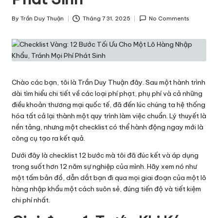
h
By
Trần Duy Thuận
Tháng 7 31, 2025
No Comments
ô
Posted
by
n
g
T
Chào các bạn, tôi là Trần Duy Thuận đây. Sau một hành trình
i
dài tìm hiểu chi tiết về các loại phí phạt, phụ phí và cả những
điều khoản thương mại quốc tế, đã đến lúc chúng ta hệ thống
n
hóa tất cả lại thành một quy trình làm việc chuẩn. Lý thuyết là
v
nền tảng, nhưng một checklist có thể hành động ngay mới là
công cụ tạo ra kết quả.
ề
Dưới đây là checklist 12 bước mà tôi đã đúc kết và áp dụng
L
trong suốt hơn 12 năm sự nghiệp của mình. Hãy xem nó như
o
một tấm bản đồ, dẫn dắt bạn đi qua mọi giai đoạn của một lô
hàng nhập khẩu một cách suôn sẻ, đúng tiến độ và tiết kiệm
g
chi phí nhất.
is