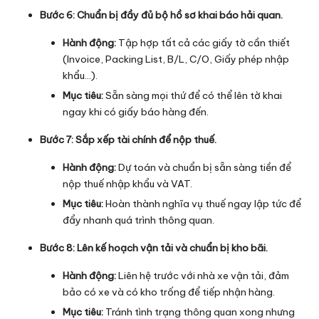
Bước 6: Chuẩn bị đầy đủ bộ hồ sơ khai báo hải quan.
Hành động:
Tập hợp tất cả các giấy tờ cần thiết
(Invoice, Packing List, B/L, C/O, Giấy phép nhập
khẩu…).
Mục tiêu:
Sẵn sàng mọi thứ để có thể lên tờ khai
ngay khi có giấy báo hàng đến.
Bước 7: Sắp xếp tài chính để nộp thuế.
Hành động:
Dự toán và chuẩn bị sẵn sàng tiền để
nộp thuế nhập khẩu và VAT.
Mục tiêu:
Hoàn thành nghĩa vụ thuế ngay lập tức để
đẩy nhanh quá trình thông quan.
Bước 8: Lên kế hoạch vận tải và chuẩn bị kho bãi.
Hành động:
Liên hệ trước với nhà xe vận tải, đảm
bảo có xe và có kho trống để tiếp nhận hàng.
Mục tiêu:
Tránh tình trạng thông quan xong nhưng