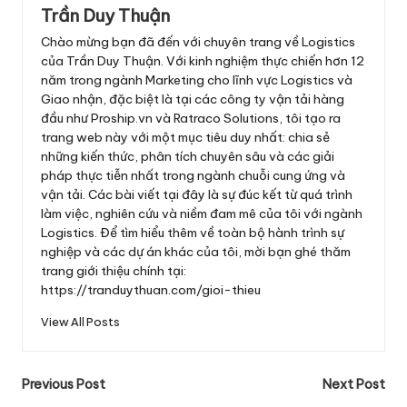
Trần Duy Thuận
Chào mừng bạn đã đến với chuyên trang về Logistics
của Trần Duy Thuận. Với kinh nghiệm thực chiến hơn 12
năm trong ngành Marketing cho lĩnh vực Logistics và
Giao nhận, đặc biệt là tại các công ty vận tải hàng
đầu như Proship.vn và Ratraco Solutions, tôi tạo ra
trang web này với một mục tiêu duy nhất: chia sẻ
những kiến thức, phân tích chuyên sâu và các giải
pháp thực tiễn nhất trong ngành chuỗi cung ứng và
vận tải. Các bài viết tại đây là sự đúc kết từ quá trình
làm việc, nghiên cứu và niềm đam mê của tôi với ngành
Logistics. Để tìm hiểu thêm về toàn bộ hành trình sự
nghiệp và các dự án khác của tôi, mời bạn ghé thăm
trang giới thiệu chính tại:
https://tranduythuan.com/gioi-thieu
View All Posts
Post
Previous Post
Next Post