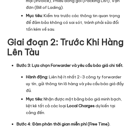
mại (Invoice), Phiếu đóng gói (Packing List), Vận
đơn (Bill of Lading).
Mục tiêu:
Kiểm tra trước các thông tin quan trọng
để đảm bảo không có sai sót, tránh phải sửa đổi
tốn kém về sau.
Giai đoạn 2: Trước Khi Hàng
Lên Tàu
Bước 3: Lựa chọn Forwarder và yêu cầu báo giá chi tiết.
Hành động:
Liên hệ ít nhất 2-3 công ty forwarder
uy tín, gửi thông tin lô hàng và yêu cầu báo giá đầy
đủ.
Mục tiêu:
Nhận được một bảng báo giá minh bạch,
liệt kê tất cả các loại
Local Charges
dự kiến tại
cảng đến.
Bước 4: Đàm phán thời gian miễn phí (Free Time).