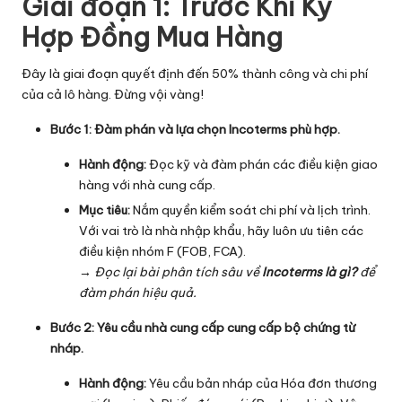
Giai đoạn 1: Trước Khi Ký
ti
Hợp Đồng Mua Hàng
c
Đây là giai đoạn quyết định đến 50% thành công và chi phí
s
của cả lô hàng. Đừng vội vàng!
Bước 1: Đàm phán và lựa chọn Incoterms phù hợp.
Hành động:
Đọc kỹ và đàm phán các điều kiện giao
hàng với nhà cung cấp.
Mục tiêu:
Nắm quyền kiểm soát chi phí và lịch trình.
Với vai trò là nhà nhập khẩu, hãy luôn ưu tiên các
điều kiện nhóm F (FOB, FCA).
→ Đọc lại bài phân tích sâu về
Incoterms là gì
?
để
đàm phán hiệu quả.
Bước 2: Yêu cầu nhà cung cấp cung cấp bộ chứng từ
nháp.
Hành động:
Yêu cầu bản nháp của Hóa đơn thương