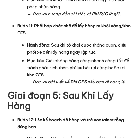
phép nhận hàng.
→ Đọc lại hướng dẫn chi tiết về
Phí D/O là gì?
.
Bước 11: Phối hợp chặt chẽ để lấy hàng ra khỏi cảng/kho
CFS.
Hành động:
Sau khi tờ khai được thông quan, điều
phối xe đến lấy hàng ngay lập tức.
Mục tiêu:
Giải phóng hàng càng nhanh càng tốt để
tránh phát sinh thêm phí lưu bãi tại cảng hoặc tại
kho CFS
.
→ Đọc lại bài viết về
Phí CFS
nếu bạn đi hàng lẻ.
Giai đoạn 5: Sau Khi Lấy
Hàng
Bước 12: Lên kế hoạch dỡ hàng và trả container rỗng
đúng hạn.