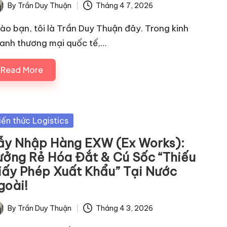
By
Trần Duy Thuận
Tháng 4 7, 2026
ted
ào bạn, tôi là Trần Duy Thuận đây. Trong kinh
anh thương mại quốc tế,…
Read More
sted
iến thức Logistics
ẫy Nhập Hàng EXW (Ex Works):
ưởng Rẻ Hóa Đắt & Cú Sốc “Thiếu
iấy Phép Xuất Khẩu” Tại Nước
goài!
By
Trần Duy Thuận
Tháng 4 3, 2026
ted