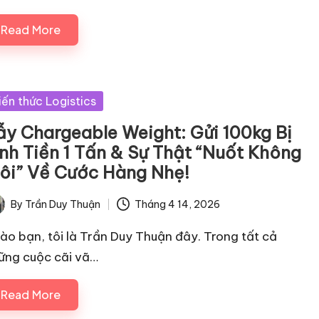
Read More
sted
iến thức Logistics
ẫy Chargeable Weight: Gửi 100kg Bị
ính Tiền 1 Tấn & Sự Thật “Nuốt Không
rôi” Về Cước Hàng Nhẹ!
By
Trần Duy Thuận
Tháng 4 14, 2026
ted
ào bạn, tôi là Trần Duy Thuận đây. Trong tất cả
ững cuộc cãi vã…
Read More