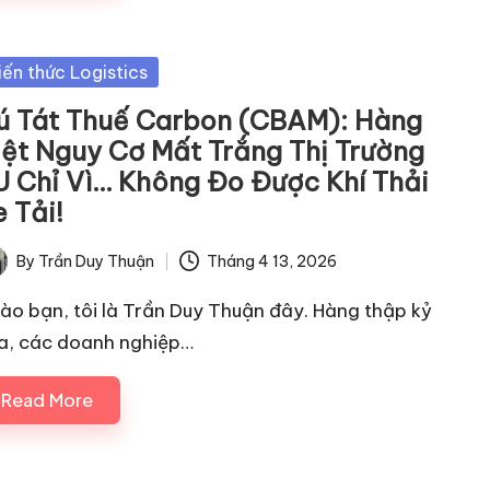
sted
iến thức Logistics
ú Tát Thuế Carbon (CBAM): Hàng
iệt Nguy Cơ Mất Trắng Thị Trường
U Chỉ Vì… Không Đo Được Khí Thải
 Tải!
By
Trần Duy Thuận
Tháng 4 13, 2026
ted
ào bạn, tôi là Trần Duy Thuận đây. Hàng thập kỷ
a, các doanh nghiệp…
Read More