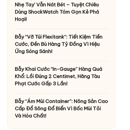
Nhẹ Tay’ Vẫn Nát Bét – Tuyệt Chiêu
Dùng ShockWatch Tóm Gọn Kẻ Phá
Hoại!
Bẫy “Vỡ Túi Flexitank”: Tiết Kiệm Tiền
Cước, Đền Bù Hàng Tỷ Đồng Vì Hiệu
Ứng Sóng Sánh!
Bẫy Khai Cước “In-Gauge” Hàng Quá
Khổ: Lồi Đúng 2 Centimet, Hãng Tàu
Phạt Cước Gấp 3 Lần!
Bẫy “Ám Mùi Container”: Nông Sản Cao
Cấp Đổ Sông Đổ Biển Vì Bốc Mùi Tỏi
Và Hóa Chất!