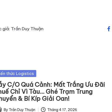
c giả: Trần Duy Thuận
fa
sted
iến thức Logistics
ẫy C/O Quá Cảnh: Mất Trắng Ưu Đãi
huế Chỉ Vì Tàu… Ghé Trạm Trung
huyển & Bí Kíp Giải Oan!
By
Trần Duy Thuận
Tháng 4 17, 2026