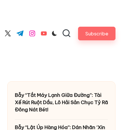
Subscribe
cebook.com
twitter.com
t.me
instagram.com
youtube.com
Bẫy “Tắt Máy Lạnh Giữa Đường”: Tài
Xế Rút Ruột Dầu, Lô Hải Sản Chục Tỷ Rã
Đông Nát Bét!
Bẫy “Lật Úp Hàng Hóa”: Dán Nhãn ‘Xin