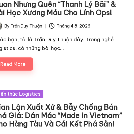
uan Nhưng Quên “Thanh Lý Bãi” &
ài Học Xương Máu Cho Lính Ops!
By
Trần Duy Thuận
Tháng 4 8, 2026
ted
ào bạn, tôi là Trần Duy Thuận đây. Trong nghề
gistics, có những bài học…
Read More
sted
iến thức Logistics
ian Lận Xuất Xứ & Bẫy Chống Bán
há Giá: Dán Mác “Made in Vietnam”
ho Hàng Tàu Và Cái Kết Phá Sản!