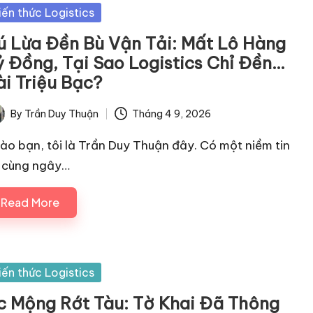
sted
iến thức Logistics
ú Lừa Đền Bù Vận Tải: Mất Lô Hàng
ỷ Đồng, Tại Sao Logistics Chỉ Đền…
ài Triệu Bạc?
By
Trần Duy Thuận
Tháng 4 9, 2026
ted
ào bạn, tôi là Trần Duy Thuận đây. Có một niềm tin
 cùng ngây…
Read More
sted
iến thức Logistics
c Mộng Rớt Tàu: Tờ Khai Đã Thông