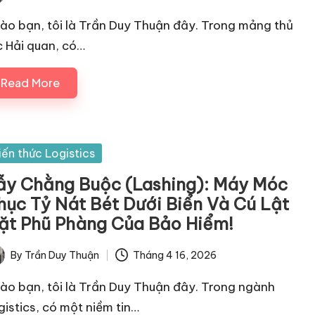
ted
ào bạn, tôi là Trần Duy Thuận đây. Trong mảng thủ
c Hải quan, có…
Read More
sted
iến thức Logistics
ẫy Chằng Buộc (Lashing): Máy Móc
hục Tỷ Nát Bét Dưới Biển Và Cú Lật
ặt Phũ Phàng Của Bảo Hiểm!
By
Trần Duy Thuận
Tháng 4 16, 2026
ted
ào bạn, tôi là Trần Duy Thuận đây. Trong ngành
gistics, có một niềm tin…