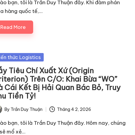
ào bạn, tôi là Trần Duy Thuận đây. Khi đàm phán
a hàng quốc tế,…
Read More
sted
iến thức Logistics
ẫy Tiêu Chí Xuất Xứ (Origin
riterion) Trên C/O: Khai Bừa “WO”
à Cái Kết Bị Hải Quan Bác Bỏ, Truy
hu Tiền Tỷ!
By
Trần Duy Thuận
Tháng 4 2, 2026
ted
ào bạn, tôi là Trần Duy Thuận đây. Hôm nay, chúng
 sẽ mổ xẻ…