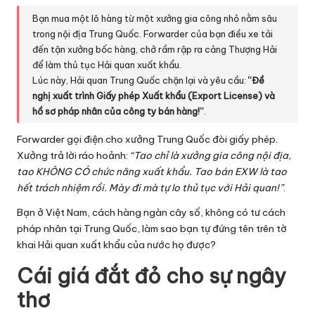
Bạn mua một lô hàng từ một xưởng gia công nhỏ nằm sâu
trong nội địa Trung Quốc. Forwarder của bạn điều xe tải
đến tận xưởng bốc hàng, chở rầm rập ra cảng Thượng Hải
để làm thủ tục Hải quan xuất khẩu.
Lúc này, Hải quan Trung Quốc chặn lại và yêu cầu:
“Đề
nghị xuất trình Giấy phép Xuất khẩu (Export License) và
hồ sơ pháp nhân của công ty bán hàng!”
.
Forwarder gọi điện cho xưởng Trung Quốc đòi giấy phép.
Xưởng trả lời ráo hoảnh:
“Tao chỉ là xưởng gia công nội địa,
tao KHÔNG CÓ chức năng xuất khẩu. Tao bán EXW là tao
hết trách nhiệm rồi. Mày đi mà tự lo thủ tục với Hải quan!”
.
Bạn ở Việt Nam, cách hàng ngàn cây số, không có tư cách
pháp nhân tại Trung Quốc, làm sao bạn tự đứng tên trên tờ
khai Hải quan xuất khẩu của nước họ được?
Cái giá đắt đỏ cho sự ngây
thơ