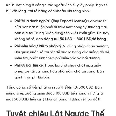
Khi bị kẹt cứng ở cảng nước ngoài vì thiếu giấy phép, bạn sẽ
bị “vặt lông” tơi tả bằng các khoản phí tàng hình:
Phí “Mua danh nghĩa” (Buy Export License):
Forwarder
của bạn bắt buộc phải đi thuê một công ty thương mại
bản địa tại Trung Quốc đứng tên xuất khẩu giùm. Phí này
không hề rẻ, dao động từ
150 USD – 300 USD/lô hàng
.
Phí kiểm hóa / Rủi ro pháp lý:
Vì dùng pháp nhân “mượn”,
Hải quan nước sở tại rất dễ đưa lô hàng vào luồng đỏ để
kiểm tra, phát sinh thêm phí kiểm hóa và bồi dưỡng.
Phí lưu bãi, lưu xe:
Trong lúc chờ chạy chọt mua giấy
phép, xe tải và hàng hóa phải nằm chờ tại cảng. Bạn
gánh trọn phí lưu bãi.
Tổng cộng, số tiền phát sinh có thể lên tới 500 USD. Bạn
mừng vì ép xưởng giảm được 100 USD tiền hàng, nhưng lại
mất 500 USD tiền xử lý khủng hoảng. Tưởng rẻ hóa đắt!
Tuyệt chiêu Lật Ngược Thế