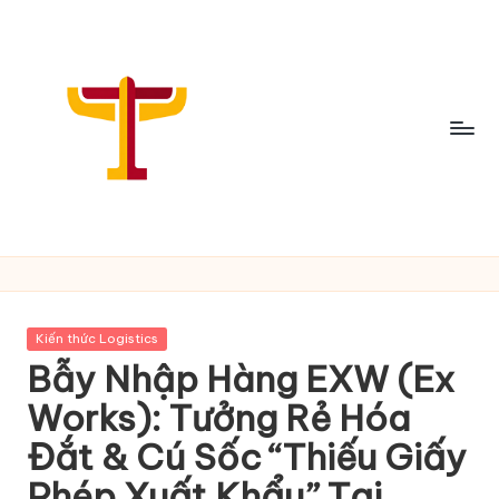
Skip
to
content
C
h
i
Posted
Kiến thức Logistics
a
in
Bẫy Nhập Hàng EXW (Ex
S
Works): Tưởng Rẻ Hóa
ẻ
Đắt & Cú Sốc “Thiếu Giấy
T
Phép Xuất Khẩu” Tại