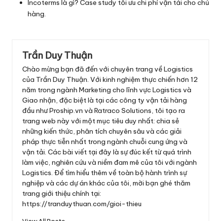
Incoterms là gì? Case study tối ưu chi phí vận tải cho chủ
hàng
.
Trần Duy Thuận
Chào mừng bạn đã đến với chuyên trang về Logistics
của Trần Duy Thuận. Với kinh nghiệm thực chiến hơn 12
năm trong ngành Marketing cho lĩnh vực Logistics và
Giao nhận, đặc biệt là tại các công ty vận tải hàng
đầu như Proship.vn và Ratraco Solutions, tôi tạo ra
trang web này với một mục tiêu duy nhất: chia sẻ
những kiến thức, phân tích chuyên sâu và các giải
pháp thực tiễn nhất trong ngành chuỗi cung ứng và
vận tải. Các bài viết tại đây là sự đúc kết từ quá trình
làm việc, nghiên cứu và niềm đam mê của tôi với ngành
Logistics. Để tìm hiểu thêm về toàn bộ hành trình sự
nghiệp và các dự án khác của tôi, mời bạn ghé thăm
trang giới thiệu chính tại:
https://tranduythuan.com/gioi-thieu
View All Posts