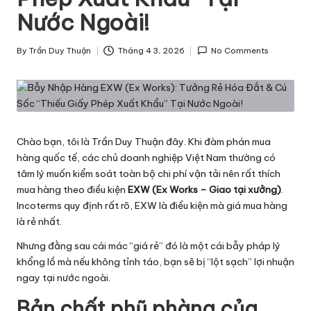
h
Nước Ngoài!
ô
By
Trần Duy Thuận
Tháng 4 3, 2026
No Comments
n
Posted
by
g
T
i
Chào bạn, tôi là Trần Duy Thuận đây. Khi đàm phán mua
n
hàng quốc tế, các chủ doanh nghiệp Việt Nam thường có
tâm lý muốn kiểm soát toàn bộ chi phí vận tải nên rất thích
v
mua hàng theo điều kiện
EXW (Ex Works – Giao tại xưởng)
.
ề
Incoterms
quy định rất rõ, EXW là điều kiện mà giá mua hàng
là rẻ nhất.
L
Nhưng đằng sau cái mác “giá rẻ” đó là một cái bẫy pháp lý
o
khổng lồ mà nếu không tỉnh táo, bạn sẽ bị “lột sạch” lợi nhuận
g
ngay tại nước ngoài.
is
Bản chất phũ phàng của