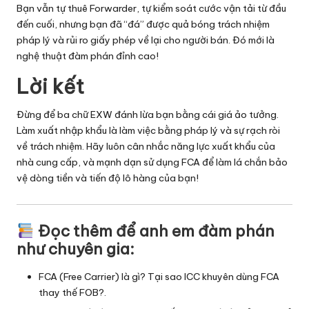
Bạn vẫn tự thuê Forwarder, tự kiểm soát cước vận tải từ đầu
đến cuối, nhưng bạn đã “đá” được quả bóng trách nhiệm
pháp lý và rủi ro giấy phép về lại cho người bán. Đó mới là
nghệ thuật đàm phán đỉnh cao!
Lời kết
Đừng để ba chữ EXW đánh lừa bạn bằng cái giá ảo tưởng.
Làm xuất nhập khẩu là làm việc bằng pháp lý và sự rạch ròi
về trách nhiệm. Hãy luôn cân nhắc năng lực xuất khẩu của
nhà cung cấp, và mạnh dạn sử dụng FCA để làm lá chắn bảo
vệ dòng tiền và tiến độ lô hàng của bạn!
Đọc thêm để anh em đàm phán
như chuyên gia:
FCA (Free Carrier) là gì? Tại sao ICC khuyên dùng FCA
thay thế FOB?
.