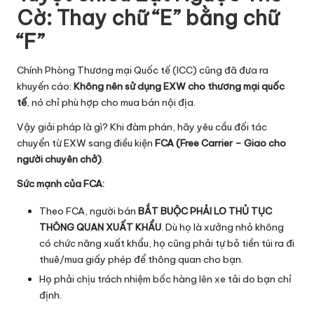
Cờ: Thay chữ “E” bằng chữ
“F”
Chính Phòng Thương mại Quốc tế (ICC) cũng đã đưa ra
khuyến cáo:
Không nên sử dụng EXW cho thương mại quốc
tế
, nó chỉ phù hợp cho mua bán nội địa.
Vậy giải pháp là gì? Khi đàm phán, hãy yêu cầu đối tác
chuyển từ EXW sang điều kiện
FCA (Free Carrier – Giao cho
người chuyên chở)
.
Sức mạnh của FCA:
Theo FCA, người bán
BẮT BUỘC PHẢI LO THỦ TỤC
THÔNG QUAN XUẤT KHẨU
. Dù họ là xưởng nhỏ không
có chức năng xuất khẩu, họ cũng phải tự bỏ tiền túi ra đi
thuê/mua giấy phép để thông quan cho bạn.
Họ phải chịu trách nhiệm bốc hàng lên xe tải do bạn chỉ
định.