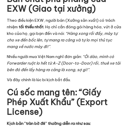
ti
EXW (Giao tại xưởng)
c
Theo điều kiện EXW, người bán (Xưởng sản xuất) có trách
s
nhiệm
tối thiểu nhất
. Họ chỉ cần đóng gói hàng hóa, vứt ở cửa
kho của họ, gọi bạn đến và nói:
“Hàng xong rồi đấy, mày tự
cho xe đến bốc lên, tự mang ra cảng và tự lo mọi thủ tục
mang về nước mày đi!”
.
Nhiều người mua Việt Nam nghĩ đơn giản:
“Ôi dào, mình có
Forwarder ruột lo hết từ A-Z (Door-to-Door) rồi, thuê xe tải
bên đó đến lấy hàng ra cảng là xong, sợ gì!”
.
Và đây chính là lúc bi kịch bắt đầu.
Cú sốc mang tên: “Giấy
Phép Xuất Khẩu” (Export
License)
Kịch bản “tràn bờ đê” thường diễn ra như sau: