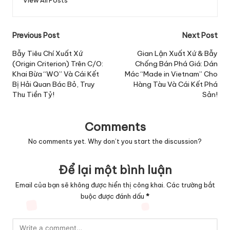
Post
Previous Post
Next Post
navigation
Bẫy Tiêu Chí Xuất Xứ
Gian Lận Xuất Xứ & Bẫy
(Origin Criterion) Trên C/O:
Chống Bán Phá Giá: Dán
Khai Bừa “WO” Và Cái Kết
Mác “Made in Vietnam” Cho
Bị Hải Quan Bác Bỏ, Truy
Hàng Tàu Và Cái Kết Phá
Thu Tiền Tỷ!
Sản!
Comments
No comments yet. Why don’t you start the discussion?
Để lại một bình luận
Email của bạn sẽ không được hiển thị công khai.
Các trường bắt
buộc được đánh dấu
*