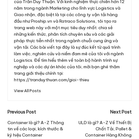
của Trần Duy Thuận. Với kinh nghiệm thực chiến hơn 12
năm trong ngành Marketing cho lĩnh vực Logistics và
Giao nhận, đặc biệt là tại các công ty vận tải hàng
đầu như Proship.vn và Ratraco Solutions, tôi tạo ra
trang web này với một mục tiêu duy nhất: chia sẻ
những kiến thức, phân tích chuyên sâu và các giải
pháp thực tiễn nhất trong ngành chuỗi cung ứng và
vận tải. Các bài viết tại đây là sự đúc kết từ quá trình
làm việc, nghiên cứu và niềm đam mê của tôi với ngành
Logistics. Để tìm hiểu thêm về toàn bộ hành trình sự
nghiệp và các dự án khác của tôi, mời bạn ghé thăm
trang giới thiệu chính tại:
https://tranduythuan.com/gioi-thieu
View All Posts
Post
Previous Post
Next Post
navigation
Container là gì? A-Z Thông
ULD là gì? A-Z Về Thiết Bị
tin về các loại, kích thước &
Chất Tải, Pallet &
ký hiệu Container
Container Hàng Không