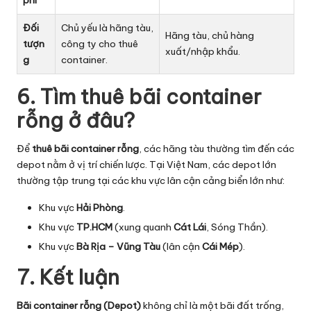
Đối
Chủ yếu là hãng tàu,
Hãng tàu, chủ hàng
tượn
công ty cho thuê
xuất/nhập khẩu.
g
container.
6. Tìm thuê bãi container
rỗng ở đâu?
Để
thuê bãi container rỗng
, các hãng tàu thường tìm đến các
depot nằm ở vị trí chiến lược. Tại Việt Nam, các depot lớn
thường tập trung tại các khu vực lân cận cảng biển lớn như:
Khu vực
Hải Phòng
.
Khu vực
TP.HCM
(xung quanh
Cát Lái
, Sóng Thần).
Khu vực
Bà Rịa – Vũng Tàu
(lân cận
Cái Mép
).
7. Kết luận
Bãi container rỗng (Depot)
không chỉ là một bãi đất trống,