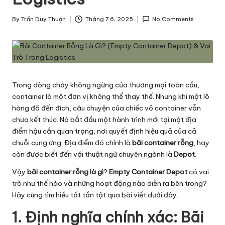
h
By
Trần Duy Thuận
Tháng 7 6, 2025
No Comments
ô
Posted
by
n
g
T
Trong dòng chảy không ngừng của thương mại toàn cầu,
i
container là một đơn vị không thể thay thế. Nhưng khi một lô
hàng đã đến đích, câu chuyện của chiếc vỏ container vẫn
n
chưa kết thúc. Nó bắt đầu một hành trình mới tại một địa
v
điểm hậu cần quan trọng, nơi quyết định hiệu quả của cả
chuỗi cung ứng. Địa điểm đó chính là
bãi container rỗng
, hay
ề
còn được biết đến với thuật ngữ chuyên ngành là
Depot
.
L
Vậy
bãi container rỗng là gì
?
Empty Container Depot
có vai
o
trò như thế nào và những hoạt động nào diễn ra bên trong?
Hãy cùng tìm hiểu tất tần tật qua bài viết dưới đây.
g
1. Định nghĩa chính xác: Bãi
is