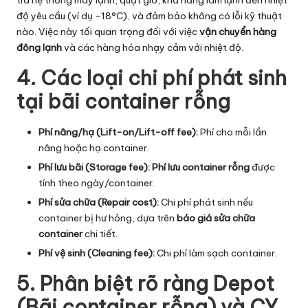
độ yêu cầu (ví dụ -18°C), và đảm bảo không có lỗi kỹ thuật
nào. Việc này tối quan trọng đối với việc
vận chuyển hàng
đông lạnh
và các hàng hóa nhạy cảm với nhiệt độ.
4. Các loại chi phí phát sinh
tại bãi container rỗng
Phí nâng/hạ (Lift-on/Lift-off fee):
Phí cho mỗi lần
nâng hoặc hạ container.
Phí lưu bãi (Storage fee):
Phí lưu container rỗng
được
tính theo ngày/container.
Phí sửa chữa (Repair cost):
Chi phí phát sinh nếu
container bị hư hỏng, dựa trên
báo giá sửa chữa
container
chi tiết.
Phí vệ sinh (Cleaning fee):
Chi phí làm sạch container.
5. Phân biệt rõ ràng Depot
(Bãi container rỗng) và CY