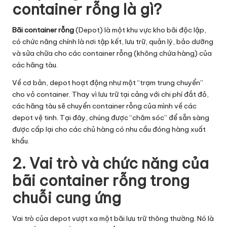
container rỗng là gì?
ti
c
Bãi container rỗng
(Depot) là một khu vực kho bãi độc lập,
có chức năng chính là nơi tập kết, lưu trữ, quản lý, bảo dưỡng
s
và sửa chữa cho các container rỗng (không chứa hàng) của
các hãng tàu.
Về cơ bản, depot hoạt động như một “trạm trung chuyển”
cho vỏ container. Thay vì lưu trữ tại cảng với chi phí đắt đỏ,
các hãng tàu sẽ chuyển container rỗng của mình về các
depot vệ tinh. Tại đây, chúng được “chăm sóc” để sẵn sàng
được cấp lại cho các chủ hàng có nhu cầu đóng hàng xuất
khẩu.
2. Vai trò và chức năng của
bãi container rỗng trong
chuỗi cung ứng
Vai trò của depot vượt xa một bãi lưu trữ thông thường. Nó là