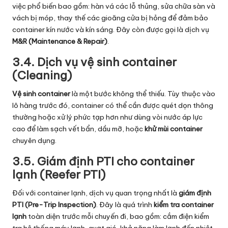
việc phổ biến bao gồm: hàn vá các lỗ thủng, sửa chữa sàn và
vách bị móp, thay thế các gioăng cửa bị hỏng để đảm bảo
container kín nước và kín sáng. Đây còn được gọi là dịch vụ
M&R (Maintenance & Repair)
.
3.4. Dịch vụ vệ sinh container
(Cleaning)
Vệ sinh container
là một bước không thể thiếu. Tùy thuộc vào
lô hàng trước đó, container có thể cần được quét dọn thông
thường hoặc xử lý phức tạp hơn như dùng vòi nước áp lực
cao để làm sạch vết bẩn, dầu mỡ, hoặc
khử mùi container
chuyên dụng.
3.5. Giám định PTI cho container
lạnh (Reefer PTI)
Đối với
container lạnh
, dịch vụ quan trọng nhất là
giám định
PTI (Pre-Trip Inspection)
. Đây là quá trình
kiểm tra container
lạnh
toàn diện trước mỗi chuyến đi, bao gồm: cắm điện kiểm
tra hệ thống máy lạnh, quạt gió, khả năng làm lạnh đến nhiệt