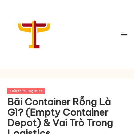
Skip
to
content
C
h
i
Posted
Kiến thức Logistics
a
in
Bãi Container Rỗng Là
S
Gì? (Empty Container
ẻ
Depot) & Vai Trò Trong
T
Logistics