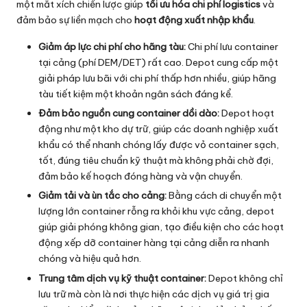
một mắt xích chiến lược giúp
tối ưu hóa chi phí logistics
và
đảm bảo sự liền mạch cho
hoạt động xuất nhập khẩu
.
Giảm áp lực chi phí cho hãng tàu:
Chi phí lưu container
tại cảng (
phí DEM
/
DET
) rất cao. Depot cung cấp một
giải pháp lưu bãi với chi phí thấp hơn nhiều, giúp hãng
tàu tiết kiệm một khoản ngân sách đáng kể.
Đảm bảo nguồn cung container dồi dào:
Depot hoạt
động như một kho dự trữ, giúp các doanh nghiệp xuất
khẩu có thể nhanh chóng lấy được vỏ container sạch,
tốt, đúng tiêu chuẩn kỹ thuật mà không phải chờ đợi,
đảm bảo kế hoạch đóng hàng và vận chuyển.
Giảm tải và ùn tắc cho cảng:
Bằng cách di chuyển một
lượng lớn container rỗng ra khỏi khu vực cảng, depot
giúp giải phóng không gian, tạo điều kiện cho các hoạt
động xếp dỡ container hàng tại cảng diễn ra nhanh
chóng và hiệu quả hơn.
Trung tâm dịch vụ kỹ thuật container:
Depot không chỉ
lưu trữ mà còn là nơi thực hiện các dịch vụ giá trị gia