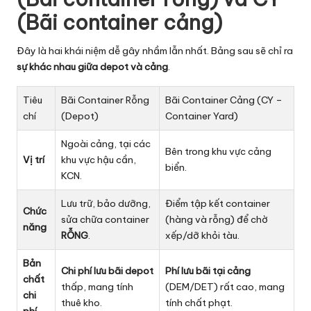
(Bãi container cảng)
Đây là hai khái niệm dễ gây nhầm lẫn nhất. Bảng sau sẽ chỉ ra
sự khác nhau giữa depot và cảng
.
Tiêu
Bãi Container Rỗng
Bãi Container Cảng (CY –
chí
(Depot)
Container Yard)
Ngoài cảng, tại các
Bên trong khu vực cảng
Vị trí
khu vực hậu cần,
biển.
KCN.
Lưu trữ, bảo dưỡng,
Điểm tập kết container
Chức
sửa chữa container
(hàng và rỗng) để chờ
năng
RỖNG
.
xếp/dỡ khỏi tàu.
Bản
Chi phí lưu bãi depot
Phí lưu bãi tại cảng
chất
thấp, mang tính
(DEM/DET) rất cao, mang
chi
thuê kho.
tính chất phạt.
phí