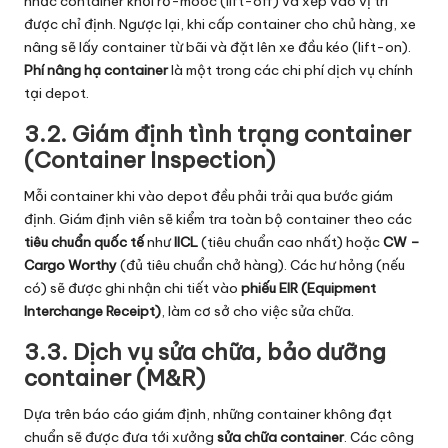
nhấc container khỏi rơ-moóc (lift-off) và xếp vào vị trí
được chỉ định. Ngược lại, khi cấp container cho chủ hàng, xe
nâng sẽ lấy container từ bãi và đặt lên xe đầu kéo (lift-on).
Phí nâng hạ container
là một trong các chi phí dịch vụ chính
tại depot.
3.2. Giám định tình trạng container
(Container Inspection)
Mỗi container khi vào depot đều phải trải qua bước giám
định. Giám định viên sẽ kiểm tra toàn bộ container theo các
tiêu chuẩn quốc tế
như
IICL
(tiêu chuẩn cao nhất) hoặc
CW –
Cargo Worthy
(đủ tiêu chuẩn chở hàng). Các hư hỏng (nếu
có) sẽ được ghi nhận chi tiết vào
phiếu EIR (Equipment
Interchange Receipt)
, làm cơ sở cho việc sửa chữa.
3.3. Dịch vụ sửa chữa, bảo dưỡng
container (M&R)
Dựa trên báo cáo giám định, những container không đạt
chuẩn sẽ được đưa tới xưởng
sửa chữa container
. Các công