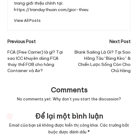
trang giới thiệu chính tại:
https://tranduythuan.com/gioi-thieu
View All Posts
Post
Previous Post
Next Post
navigation
FCA (Free Carrier) là gì? Tại
Blank Sailing Là Gì? Tại Sao
sao ICC khuyên dùng FCA
Hãng Tàu “Bùng Kèo” &
thay thế FOB cho hàng
Chiến Lược Sống Còn Cho
Container và Air?
Chủ Hàng
Comments
No comments yet. Why don’t you start the discussion?
Để lại một bình luận
Email của bạn sẽ không được hiển thị công khai.
Các trường bắt
buộc được đánh dấu
*