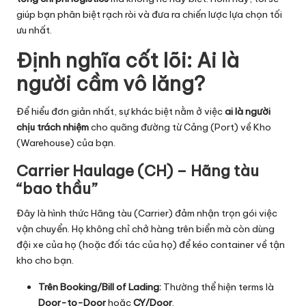
ti
giúp bạn phân biệt rạch ròi và đưa ra chiến lược lựa chọn tối
ưu nhất.
c
Định nghĩa cốt lõi: Ai là
s
người cầm vô lăng?
Để hiểu đơn giản nhất, sự khác biệt nằm ở việc
ai là người
chịu trách nhiệm
cho quãng đường từ Cảng (Port) về Kho
(Warehouse) của bạn.
Carrier Haulage (CH) – Hãng tàu
“bao thầu”
Đây là hình thức Hãng tàu (Carrier) đảm nhận trọn gói việc
vận chuyển. Họ không chỉ chở hàng trên biển mà còn dùng
đội xe của họ (hoặc đối tác của họ) để kéo container về tận
kho cho bạn.
Trên Booking/
Bill of Lading
:
Thường thể hiện terms là
Door-to-Door
hoặc
CY/Door
.