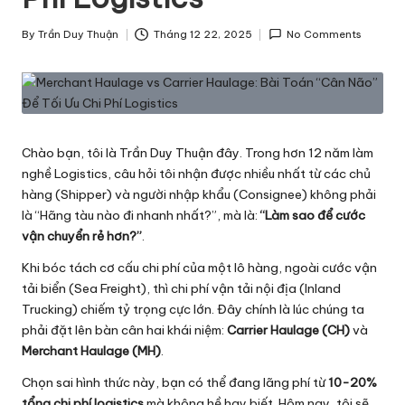
h
By
Trần Duy Thuận
Tháng 12 22, 2025
No Comments
ô
Posted
by
n
g
T
Chào bạn, tôi là Trần Duy Thuận đây. Trong hơn 12 năm làm
i
nghề Logistics, câu hỏi tôi nhận được nhiều nhất từ các chủ
hàng (Shipper) và người nhập khẩu (Consignee) không phải
n
là “Hãng tàu nào đi nhanh nhất?”, mà là:
“Làm sao để cước
v
vận chuyển rẻ hơn?”
.
ề
Khi bóc tách cơ cấu chi phí của một lô hàng, ngoài
cước vận
tải biển (Sea Freight)
, thì chi phí vận tải nội địa (Inland
L
Trucking) chiếm tỷ trọng cực lớn. Đây chính là lúc chúng ta
o
phải đặt lên bàn cân hai khái niệm:
Carrier Haulage (CH)
và
Merchant Haulage (MH)
.
g
Chọn sai hình thức này, bạn có thể đang lãng phí từ
10-20%
is
tổng chi phí logistics
mà không hề hay biết. Hôm nay, tôi sẽ