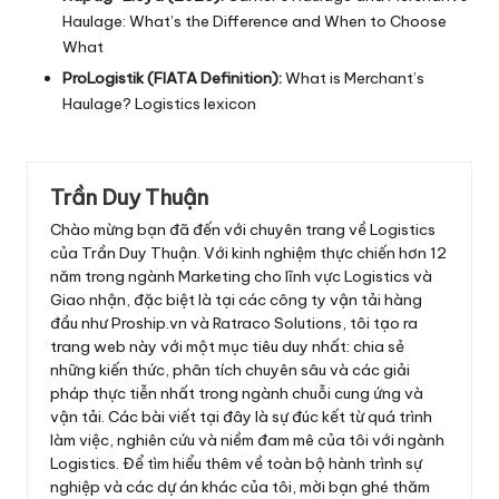
Haulage: What’s the Difference and When to Choose
What
ProLogistik (FIATA Definition):
What is Merchant’s
Haulage? Logistics lexicon
Trần Duy Thuận
Chào mừng bạn đã đến với chuyên trang về Logistics
của Trần Duy Thuận. Với kinh nghiệm thực chiến hơn 12
năm trong ngành Marketing cho lĩnh vực Logistics và
Giao nhận, đặc biệt là tại các công ty vận tải hàng
đầu như Proship.vn và Ratraco Solutions, tôi tạo ra
trang web này với một mục tiêu duy nhất: chia sẻ
những kiến thức, phân tích chuyên sâu và các giải
pháp thực tiễn nhất trong ngành chuỗi cung ứng và
vận tải. Các bài viết tại đây là sự đúc kết từ quá trình
làm việc, nghiên cứu và niềm đam mê của tôi với ngành
Logistics. Để tìm hiểu thêm về toàn bộ hành trình sự
nghiệp và các dự án khác của tôi, mời bạn ghé thăm