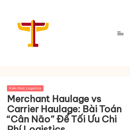
Skip
to
content
C
h
i
Posted
Kiến thức Logistics
a
in
Merchant Haulage vs
S
Carrier Haulage: Bài Toán
ẻ
“Cân Não” Để Tối Ưu Chi
T
Phí Logistics