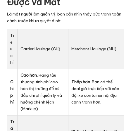
Được và Mất
Là một người làm quản trị, bạn cần nhìn thấy bức tranh toàn
cảnh trước khi ra quyết định:
Ti
ê
u
Carrier Haulage (CH)
Merchant Haulage (MH)
c
hí
Cao hơn.
Hãng tàu
C
thường tính phí cao
Thấp hơn.
Bạn có thể
hi
hơn thị trường để bù
deal giá trực tiếp với các
p
đắp chi phí quản lý và
đội xe container nội địa
hí
hưởng chênh lệch
cạnh tranh hơn.
(Markup).
Tr
á