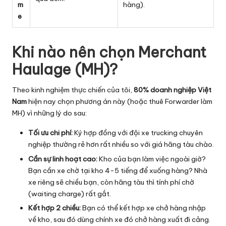
m
hàng).
e
Khi nào nên chọn Merchant
Haulage (MH)?
Theo kinh nghiệm thực chiến của tôi,
80% doanh nghiệp Việt
Nam
hiện nay chọn phương án này (hoặc thuê Forwarder làm
MH) vì những lý do sau:
Tối ưu chi phí:
Ký hợp đồng với đội xe trucking chuyên
nghiệp thường rẻ hơn rất nhiều so với giá hãng tàu chào.
Cần sự linh hoạt cao:
Kho của bạn làm việc ngoài giờ?
Bạn cần xe chờ tại kho 4-5 tiếng để xuống hàng? Nhà
xe riêng sẽ chiều bạn, còn hãng tàu thì tính phí chờ
(waiting charge) rất gắt.
Kết hợp 2 chiều:
Bạn có thể kết hợp xe chở hàng nhập
về kho, sau đó dùng chính xe đó chở hàng xuất đi cảng.