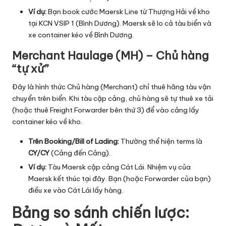
Ví dụ:
Bạn book cước Maersk Line từ Thượng Hải về kho
tại KCN VSIP 1 (Bình Dương). Maersk sẽ lo cả tàu biển và
xe container kéo về Bình Dương.
Merchant Haulage (MH) – Chủ hàng
“tự xử”
Đây là hình thức Chủ hàng (Merchant) chỉ thuê hãng tàu vận
chuyển trên biển. Khi tàu cập cảng, chủ hàng sẽ tự thuê xe tải
(hoặc thuê
Freight Forwarder
bên thứ 3) để vào cảng lấy
container kéo về kho.
Trên Booking/Bill of Lading:
Thường thể hiện terms là
CY/CY
(Cảng đến Cảng).
Ví dụ:
Tàu Maersk cập cảng Cát Lái. Nhiệm vụ của
Maersk kết thúc tại đây. Bạn (hoặc Forwarder của bạn)
điều xe vào Cát Lái lấy hàng.
Bảng so sánh chiến lược: