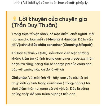
trình (full liability) sẽ an toàn hơn về mặt pháp lý.
Lời khuyên của chuyên gia
(Trần Duy Thuận)
Trong thực tế vận hành, có một điểm “chết người” mà
ít ai nói cho bạn biết về
Merchant Haulage
: Đó là vấn
đề
Vệ sinh & Sửa chữa container (Cleaning & Repair)
.
Khi bạn tự thuê xe (MH), nếu nhân viên hiện trường
không kiểm tra kỹ tình trạng container
trước khi
nhận
hoặc trả rỗng, hãng tàu sẽ charge phí sửa chữa cho
các vết xước, móp dù đó là vết cũ.
Giải pháp:
Với mô hình MH, hãy luôn yêu cầu tài xế
chụp ảnh kỹ tình trạng container (trong/ngoài) tại
thời điểm nhận tại cảng và trả về bãi. Đây là bằng
chứng thép để bạn tránh bị phạt tiền oan.