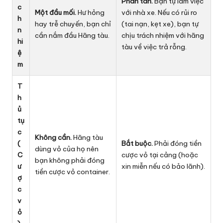
Phân tán.
Bạn tự làm việc
c
Một đầu mối.
Hư hỏng
với nhà xe. Nếu có rủi ro
h
hay trễ chuyến, bạn chỉ
(tai nạn, kẹt xe), bạn tự
n
cần nắm đầu Hãng tàu.
chịu trách nhiệm với hãng
hi
tàu về việc trả rỗng.
ệ
m
T
h
ủ
tụ
c
Không cần.
Hãng tàu
(
Bắt buộc.
Phải đóng tiền
dùng vỏ của họ nên
C
cược vỏ tại cảng (hoặc
bạn không phải đóng
ư
xin miễn nếu có bảo lãnh).
tiền cược vỏ container.
ợ
c
v
ỏ