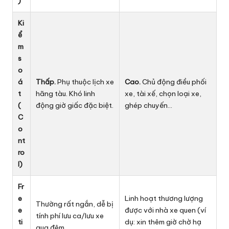
)
Ki
ể
m
s
o
á
Thấp.
Phụ thuộc lịch xe
Cao.
Chủ động điều phối
t
hãng tàu. Khó linh
xe, tài xế, chọn loại xe,
(
động giờ giấc đặc biệt.
ghép chuyến…
C
o
nt
ro
l)
Fr
e
Linh hoạt thương lượng
Thường rất ngắn, dễ bị
e
được với nhà xe quen (ví
tính phí lưu ca/lưu xe
ti
dụ: xin thêm giờ chờ hạ
qua đêm.