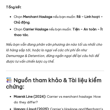
Tổng kết:
Chọn
Merchant Haulage
nếu bạn muốn:
Rẻ – Linh hoạt –
Chủ động.
Chọn
Carrier Haulage
nếu bạn muốn:
Tiện – An toàn – Ít
thao tác.
Nếu bạn vẫn đang phân vân phương án nào tối ưu nhất cho
lô hàng sắp tới, hoặc lo ngại về các chi phí ẩn như
Demurrage & Detention
, đừng ngần ngại để lại câu hỏi để
được tư vấn chiến lược cụ thể.
Nguồn tham khảo & Tài liệu kiểm
chứng:
Maersk Line (2024):
Carrier vs merchant haulage: How
do they differ?
Hapag-Lloyd (2025):
Carrier’s Haulage and Merchant’s