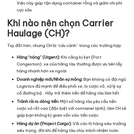
Việc này giúp tận dụng
container rỗng
và giảm chi phí
cực sâu.
Khi nào nên chọn Carrier
Haulage (CH)?
Tuy đắt hơn, nhưng CH là “cứu cánh” trong các trường hợp:
Hàng “nóng” (Urgent):
Khi cảng bị kẹt (Port
Congestion), xe của hãng tàu thường được ưu tiên lấy
hàng nhanh hơn xe ngoài.
Doanh nghiệp mới/Nhân sự mỏng:
Bạn không có đội ngũ
Logistics đủ mạnh để điều phối xe, lo cược vỏ, xử lý sự
cố đường bộ… Hãy trả thêm tiền để hãng tàu làm hết.
Tránh rủi ro dòng tiền:
Một số hãng tàu yêu cầu tiền
cược vỏ rất cao (đặc biệt với container lạnh), làm CH sẽ
giúp bạn không bị giam vốn vào tiền cược.
Hàng dự án (Project Cargo):
Với các lô hàng siêu trường
siêu trọng, đôi khi để hãng tàu chịu trách nhiệm toàn