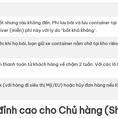
ất nhưng tàu không đến. Phí
lưu bãi và lưu container
tại
ver (miễn) phí này với lý do “bất khả kháng”.
ớc khi hạ bãi, bạn giữ xe container nằm chờ tại kho riên
ền thanh toán từ khách hàng về chậm 2 tuần. Với các lô 
 (với hàng đi siêu thị Mỹ/EU) hoặc hủy đơn hàng nếu lỡ
 đỉnh cao cho Chủ hàng (S