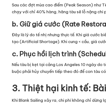
Sau các đợt
mùa cao điểm (Peak Season)
như Tế
chạy với chỉ 40% hàng, hãng tàu sẽ lỗ nặng chi ph
b. Giữ giá cước (Rate Restora
Đây là lý do tế nhị nhưng thực tế. Khi giá cước 
tạo (Artificial Shortage). Khi cung < cầu, giá cướ
c. Phục hồi lịch trình (Sched
Nếu tàu bị kẹt tại cảng Los Angeles 10 ngày do 
buộc phải hủy chuyến tiếp theo đó để con tàu có
3. Thiệt hại kinh tế: B
Khi Blank Sailing xảy ra, chi phí không chỉ dừng 