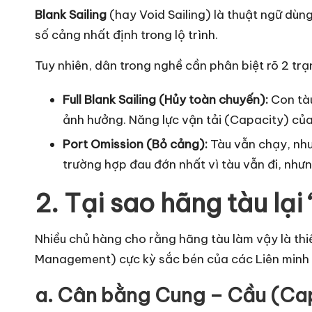
L
Blank Sailing
(hay Void Sailing) là thuật ngữ dùn
số cảng nhất định trong lộ trình.
o
Tuy nhiên, dân trong nghề cần phân biệt rõ 2 trạ
g
Full Blank Sailing (Hủy toàn chuyến):
Con tàu
is
ảnh hưởng. Năng lực vận tải (Capacity) của
ti
Port Omission (Bỏ cảng):
Tàu vẫn chạy, như
trường hợp đau đớn nhất vì tàu vẫn đi, nhưn
c
2. Tại sao hãng tàu lại
s
Nhiều chủ hàng cho rằng hãng tàu làm vậy là thi
Management) cực kỳ sắc bén của các Liên minh 
a. Cân bằng Cung – Cầu (Cap