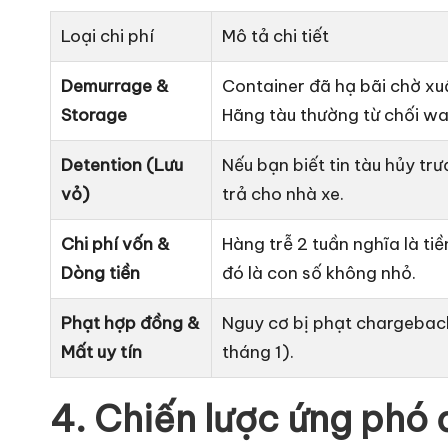
Loại chi phí
Mô tả chi tiết
Demurrage &
Container đã hạ bãi chờ xu
Storage
Hãng tàu thường từ chối wai
Detention (Lưu
Nếu bạn biết tin tàu hủy trư
vỏ)
trả cho nhà xe.
Chi phí vốn &
Hàng trễ 2 tuần nghĩa là ti
Dòng tiền
đó là con số không nhỏ.
Phạt hợp đồng &
Nguy cơ bị phạt chargeback
Mất uy tín
tháng 1).
4. Chiến lược ứng phó