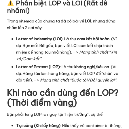
Phân biệt LOP và LOI (Rất dễ
nhầm!)
Trong sitemap của chúng ta đã có bài về
LOI
, nhưng đừng
nhầm lẫn 2 cái này:
Letter of Indemnity (LOI)
:
Là thư
cam kết bồi hoàn
. (Ví
dụ: Bạn mất Bill gốc, bạn viết LOI cam kết chịu trách
nhiệm để hãng tàu nhả hàng). =>
Mang tính chất “Xin
xỏ/Cam kết”.
Letter of Protest (LOP):
Là thư
kháng nghị/kêu ca
. (Ví
dụ: Hãng tàu làm hỏng hàng, bạn viết LOP để “chửi” và
đòi tiền). =>
Mang tính chất “Buộc tội/Đòi quyền lợi”.
Khi nào cần dùng đến LOP?
(Thời điểm vàng)
Bạn phải tung LOP ra ngay tại “hiện trường”, cụ thể:
Tại cảng (Khi lấy hàng):
Nếu thấy vỏ container bị thủng,