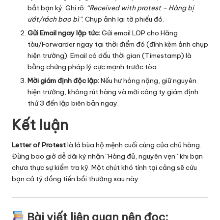
bắt bạn ký. Ghi rõ:
“Received with protest – Hàng bị
ướt/rách bao bì”
. Chụp ảnh lại tờ phiếu đó.
Gửi Email ngay lập tức:
Gửi email LOP cho Hãng
tàu/Forwarder ngay tại thời điểm đó (đính kèm ảnh chụp
hiện trường). Email có dấu thời gian (Timestamp) là
bằng chứng pháp lý cực mạnh trước tòa.
Mời giám định độc lập:
Nếu hư hỏng nặng, giữ nguyên
hiện trường, không rút hàng và mời công ty giám định
thứ 3 đến lập biên bản ngay.
Kết luận
Letter of Protest
là lá bùa hộ mệnh cuối cùng của chủ hàng.
Đừng bao giờ dễ dãi ký nhận “Hàng đủ, nguyên vẹn” khi bạn
chưa thực sự kiểm tra kỹ. Một chút khó tính tại cảng sẽ cứu
bạn cả tỷ đồng tiền bồi thường sau này.
Bài viết liên quan nên đọc: