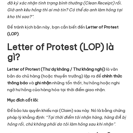
đã ký xác nhận tình trạng bình thường (Clean Receipt) rồi.
ti
Giờ anh kêu hỏng thì ai mà tin? Có thể do anh làm hỏng tại
c
kho thì sao?”
.
s
Để tránh kịch bản này, bạn cần biết đến
Letter of Protest
(LOP)
.
Letter of Protest (LOP) là
gì?
Letter of Protest (Thư dự kháng / Thư kháng nghị)
là văn
bản do chủ hàng (hoặc thuyền trưởng) lập ra để
chính thức
thông báo
và
ghi nhận
những tổn thất, hư hỏng hoặc nghi
ngờ hư hỏng của hàng hóa tại thời điểm giao nhận.
Mục đích cốt lõi:
Để bảo lưu quyền khiếu nại (Claim) sau này. Nó là bằng chứng
pháp lý khẳng định:
“Tại thời điểm tôi nhận hàng, hàng ĐÃ bị
hỏng rồi, chứ không phải do tôi làm hỏng sau khi nhận”
.