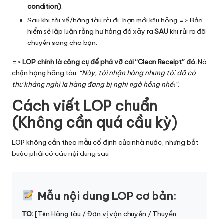
condition)
.
Sau khi tài xế/hãng tàu rời đi, bạn mới kêu hỏng => Bảo
hiểm sẽ lập luận rằng hư hỏng đó xảy ra
SAU
khi rủi ro đã
chuyển sang cho bạn.
=>
LOP chính là công cụ để phá vỡ cái “Clean Receipt” đó.
Nó
chặn họng hãng tàu:
“Này, tôi nhận hàng nhưng tôi đã có
thư kháng nghị là hàng đang bị nghi ngờ hỏng nhé!”
.
Cách viết LOP chuẩn
(Không cần quá cầu kỳ)
LOP không cần theo mẫu cố định của nhà nước, nhưng bắt
buộc phải có các nội dung sau:
Mẫu nội dung LOP cơ bản:
TO:
[Tên Hãng tàu / Đơn vị vận chuyển / Thuyền