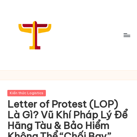
Skip
to
content
C
h
i
Posted
Kiến thức Logistics
a
in
Letter of Protest (LOP)
S
Là Gì? Vũ Khí Pháp Lý Để
ẻ
Hãng Tàu & Bảo Hiểm
T
Không Thể “Chối Bay”