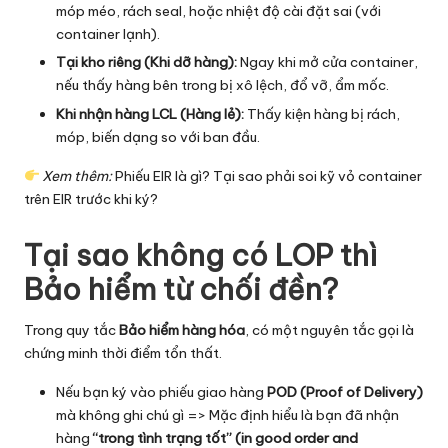
móp méo, rách seal, hoặc nhiệt độ cài đặt sai (với
container lạnh).
Tại kho riêng (Khi dỡ hàng):
Ngay khi mở cửa container,
nếu thấy hàng bên trong bị xô lệch, đổ vỡ, ẩm mốc.
Khi nhận hàng LCL (Hàng lẻ):
Thấy kiện hàng bị rách,
móp, biến dạng so với ban đầu.
Xem thêm:
Phiếu EIR là gì? Tại sao phải soi kỹ vỏ container
trên EIR trước khi ký?
Tại sao không có LOP thì
Bảo hiểm từ chối đền?
Trong quy tắc
Bảo hiểm hàng hóa
, có một nguyên tắc gọi là
chứng minh thời điểm tổn thất.
Nếu bạn ký vào phiếu giao hàng
POD (Proof of Delivery)
mà không ghi chú gì => Mặc định hiểu là bạn đã nhận
hàng
“trong tình trạng tốt” (in good order and