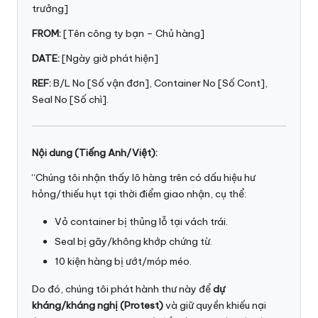
trưởng]
FROM:
[Tên công ty bạn – Chủ hàng]
DATE:
[Ngày giờ phát hiện]
REF:
B/L No [Số vận đơn], Container No [Số Cont],
Seal No [Số chì].
Nội dung (Tiếng Anh/Việt):
“Chúng tôi nhận thấy lô hàng trên có dấu hiệu hư
hỏng/thiếu hụt tại thời điểm giao nhận, cụ thể:
Vỏ container bị thủng lỗ tại vách trái.
Seal bị gãy/không khớp chứng từ.
10 kiện hàng bị ướt/móp méo.
Do đó, chúng tôi phát hành thư này để
dự
kháng/kháng nghị (Protest)
và giữ quyền khiếu nại