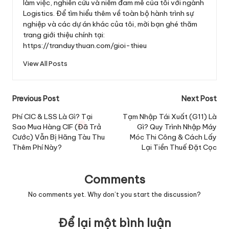
làm việc, nghiên cứu và niềm đam mê của tôi với ngành
Logistics. Để tìm hiểu thêm về toàn bộ hành trình sự
nghiệp và các dự án khác của tôi, mời bạn ghé thăm
trang giới thiệu chính tại:
https://tranduythuan.com/gioi-thieu
View All Posts
Post
Previous Post
Next Post
navigation
Phí CIC & LSS Là Gì? Tại
Tạm Nhập Tái Xuất (G11) Là
Sao Mua Hàng CIF (Đã Trả
Gì? Quy Trình Nhập Máy
Cước) Vẫn Bị Hãng Tàu Thu
Móc Thi Công & Cách Lấy
Thêm Phí Này?
Lại Tiền Thuế Đặt Cọc
Comments
No comments yet. Why don’t you start the discussion?
Để lại một bình luận