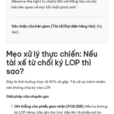
(Reserve the right to claim) đối với Hãng tàu và các
bên liên quan về mọi tổn thất phát sinh.”
Xác nhận của bên giao (Tài xế/Đại diện hãng tàu):
(Ký
tên)
Mẹo xử lý thực chiến: Nếu
tài xế từ chối ký LOP thì
sao?
Đây là tình huống thực tế 90% sẽ gặp: Tài xế sợ trách nhiệm
nên không chịu ký vào LOP.
Giải pháp của chuyên gia:
Ghi thẳng vào phiếu giao nhận (POD/EIR):
Nếu họ không
ký LOP riêng, hãy ghi chú trực tiếp lên tờ phiếu mà họ