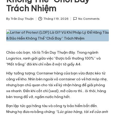
h
Trách Nhiệm
ô
By
Trần Duy Thuận
Tháng 1 19, 2026
No Comments
n
Posted
by
g
T
i
Chào các bạn, tôi là Trần Duy Thuận đây. Trong
ngành
n
Logistics
, ranh giới giữa việc “Được bồi thường 100%” và
“Mất trắng” đôi khi chỉ nằm ở một tờ giấy A4.
v
Hãy tưởng tượng: Container hàng của bạn vừa được kéo từ
ề
cảng về kho. Nhìn bên ngoài vỏ container có vẻ hơi móp nhẹ,
L
nhưng bạn chủ quan cho tài xế ký nhận hàng để giải phóng
xe nhanh. Đến khi cắt chì (seal), mở cửa ra thì… ôi thôi, hàng
o
bên trong đổ vỡ, ngấm nước hỏng hết.
g
Bạn lập tức gọi hãng tàu và công ty bảo hiểm bắt đền.
is
Nhưng họ đưa ra bằng chứng:
“Lúc giao hàng, tài xế của anh