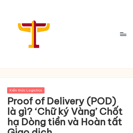
Skip
to
content
C
h
i
Posted
Kiến thức Logistics
a
in
Proof of Delivery (POD)
S
là gì? ‘Chữ ký Vàng’ Chốt
ẻ
hạ Dòng tiền và Hoàn tất
T
Giao dịch