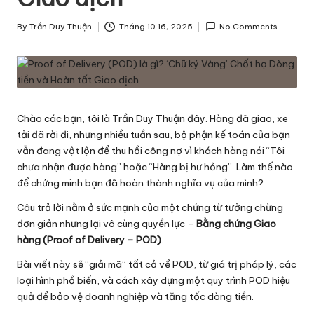
h
By
Trần Duy Thuận
Tháng 10 16, 2025
No Comments
ô
Posted
by
n
g
T
Chào các bạn, tôi là Trần Duy Thuận đây. Hàng đã giao, xe
i
tải đã rời đi, nhưng nhiều tuần sau, bộ phận kế toán của bạn
vẫn đang vật lộn để thu hồi công nợ vì khách hàng nói “Tôi
n
chưa nhận được hàng” hoặc “Hàng bị hư hỏng”. Làm thế nào
v
để chứng minh bạn đã hoàn thành nghĩa vụ của mình?
ề
Câu trả lời nằm ở sức mạnh của một chứng từ tưởng chừng
đơn giản nhưng lại vô cùng quyền lực –
Bằng chứng Giao
L
hàng (Proof of Delivery – POD)
.
o
Bài viết này sẽ “giải mã” tất cả về POD, từ giá trị pháp lý, các
g
loại hình phổ biến, và cách xây dựng một quy trình POD hiệu
quả để bảo vệ doanh nghiệp và tăng tốc dòng tiền.
is