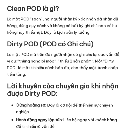
Clean POD là gì?
Là một POD “sạch”, nơi người nhận ký xác nhận đã nhận đủ
hàng, đúng quy cách và không có bất kỳ ghi chú nào về hư
hỏng hay thiếu hụt. Đây là kịch bản lý tưởng.
Dirty POD (POD có Ghi chú)
Là một POD mà trên đó người nhận có ghi chú lại các vấn đề,
ví dụ: “thùng hàng bị móp”, “thiếu 2 sản phẩm”. Một “Dirty
POD” là một tín hiệu cảnh báo đỏ, cho thấy một tranh chấp
tiềm tàng.
Lời khuyên của chuyên gia khi nhận
được Dirty POD:
Đừng hoảng sợ:
Đây là cơ hội để thể hiện sự chuyên
nghiệp.
Hành động ngay lập tức:
Liên hệ ngay với khách hàng
để tìm hiểu rõ vấn đề.