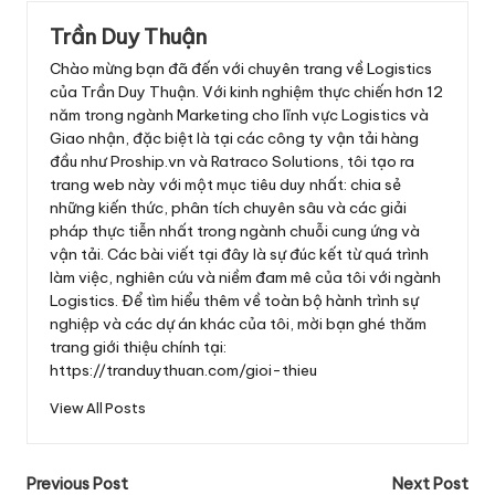
Trần Duy Thuận
Chào mừng bạn đã đến với chuyên trang về Logistics
của Trần Duy Thuận. Với kinh nghiệm thực chiến hơn 12
năm trong ngành Marketing cho lĩnh vực Logistics và
Giao nhận, đặc biệt là tại các công ty vận tải hàng
đầu như Proship.vn và Ratraco Solutions, tôi tạo ra
trang web này với một mục tiêu duy nhất: chia sẻ
những kiến thức, phân tích chuyên sâu và các giải
pháp thực tiễn nhất trong ngành chuỗi cung ứng và
vận tải. Các bài viết tại đây là sự đúc kết từ quá trình
làm việc, nghiên cứu và niềm đam mê của tôi với ngành
Logistics. Để tìm hiểu thêm về toàn bộ hành trình sự
nghiệp và các dự án khác của tôi, mời bạn ghé thăm
trang giới thiệu chính tại:
https://tranduythuan.com/gioi-thieu
View All Posts
Post
Previous Post
Next Post