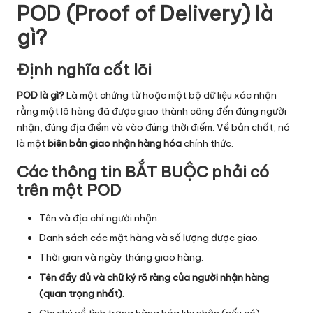
POD (Proof of Delivery) là
ti
gì?
c
s
Định nghĩa cốt lõi
POD là gì?
Là một chứng từ hoặc một bộ dữ liệu xác nhận
rằng một lô hàng đã được giao thành công đến đúng người
nhận, đúng địa điểm và vào đúng thời điểm. Về bản chất, nó
là một
biên bản giao nhận hàng hóa
chính thức.
Các thông tin BẮT BUỘC phải có
trên một POD
Tên và địa chỉ người nhận.
Danh sách các mặt hàng và số lượng được giao.
Thời gian và ngày tháng giao hàng.
Tên đầy đủ và chữ ký rõ ràng của người nhận hàng
(quan trọng nhất).
Ghi chú về tình trạng hàng hóa khi nhận (nếu có).