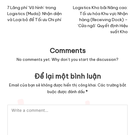
navigation
7 Lãng phí ‘Vô hình’ trong
Logistics Kho bãi Nâng cao:
Logistics (Muda): Nhận diện
Tối ưu hóa Khu vực Nhận
và Loại bỏ để Tối ưu Chi phí
hàng (Receiving Dock) –
‘Cửa ngõ’ Quyết định Hiệu
suất Kho
Comments
No comments yet. Why don’t you start the discussion?
Để lại một bình luận
Email của bạn sẽ không được hiển thị công khai.
Các trường bắt
buộc được đánh dấu
*