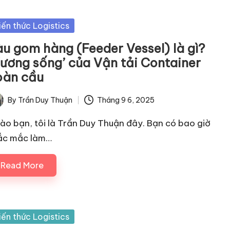
sted
iến thức Logistics
àu gom hàng (Feeder Vessel) là gì?
Xương sống’ của Vận tải Container
oàn cầu
By
Trần Duy Thuận
Tháng 9 6, 2025
ted
ào bạn, tôi là Trần Duy Thuận đây. Bạn có bao giờ
ắc mắc làm…
Read More
sted
iến thức Logistics