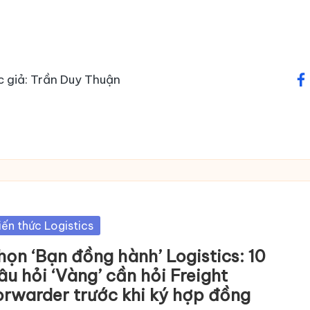
c giả: Trần Duy Thuận
fa
sted
iến thức Logistics
họn ‘Bạn đồng hành’ Logistics: 10
âu hỏi ‘Vàng’ cần hỏi Freight
orwarder trước khi ký hợp đồng