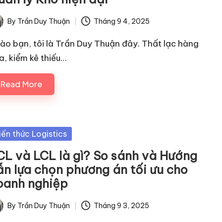
By
Trần Duy Thuận
Tháng 9 4, 2025
ted
ào bạn, tôi là Trần Duy Thuận đây. Thất lạc hàng
a, kiểm kê thiếu…
Read More
sted
iến thức Logistics
CL và LCL là gì? So sánh và Hướng
ẫn lựa chọn phương án tối ưu cho
oanh nghiệp
By
Trần Duy Thuận
Tháng 9 3, 2025
ted