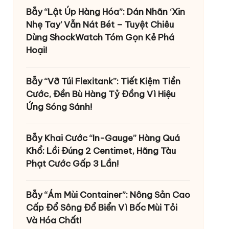
Bẫy “Lật Úp Hàng Hóa”: Dán Nhãn ‘Xin
Nhẹ Tay’ Vẫn Nát Bét – Tuyệt Chiêu
Dùng ShockWatch Tóm Gọn Kẻ Phá
Hoại!
Bẫy “Vỡ Túi Flexitank”: Tiết Kiệm Tiền
Cước, Đền Bù Hàng Tỷ Đồng Vì Hiệu
Ứng Sóng Sánh!
Bẫy Khai Cước “In-Gauge” Hàng Quá
Khổ: Lồi Đúng 2 Centimet, Hãng Tàu
Phạt Cước Gấp 3 Lần!
Bẫy “Ám Mùi Container”: Nông Sản Cao
Cấp Đổ Sông Đổ Biển Vì Bốc Mùi Tỏi
Và Hóa Chất!