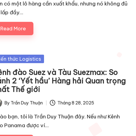
n có một lô hàng cần xuất khẩu, nhưng nó không đủ
 lấp đầy…
Read More
sted
iến thức Logistics
ênh đào Suez và Tàu Suezmax: So
ánh 2 ‘Yết hầu’ Hàng hải Quan trọng
hất Thế giới
By
Trần Duy Thuận
Tháng 8 28, 2025
ted
ào bạn, tôi là Trần Duy Thuận đây. Nếu như Kênh
o Panama được ví…