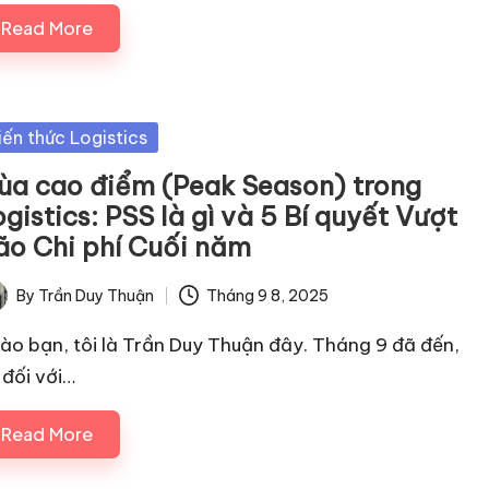
Read More
sted
iến thức Logistics
ùa cao điểm (Peak Season) trong
gistics: PSS là gì và 5 Bí quyết Vượt
ão Chi phí Cuối năm
By
Trần Duy Thuận
Tháng 9 8, 2025
ted
ào bạn, tôi là Trần Duy Thuận đây. Tháng 9 đã đến,
 đối với…
Read More