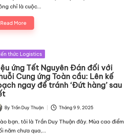
ông chỉ là cuộc…
Read More
sted
iến thức Logistics
iệu ứng Tết Nguyên Đán đối với
huỗi Cung ứng Toàn cầu: Lên kế
oạch ngay để tránh ‘Đứt hàng’ sau
ết
By
Trần Duy Thuận
Tháng 9 9, 2025
ted
ào bạn, tôi là Trần Duy Thuận đây. Mùa cao điểm
ối năm chưa qua,…