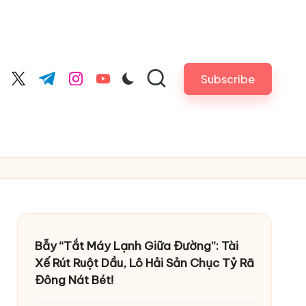
Subscribe
cebook.com
twitter.com
t.me
instagram.com
youtube.com
Bẫy “Tắt Máy Lạnh Giữa Đường”: Tài
Xế Rút Ruột Dầu, Lô Hải Sản Chục Tỷ Rã
Đông Nát Bét!