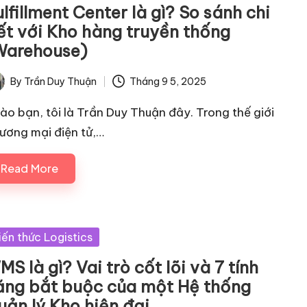
lfillment Center là gì? So sánh chi
iết với Kho hàng truyền thống
Warehouse)
By
Trần Duy Thuận
Tháng 9 5, 2025
ted
ào bạn, tôi là Trần Duy Thuận đây. Trong thế giới
ương mại điện tử,…
Read More
sted
iến thức Logistics
S là gì? Vai trò cốt lõi và 7 tính
ăng bắt buộc của một Hệ thống
uản lý Kho hiện đại