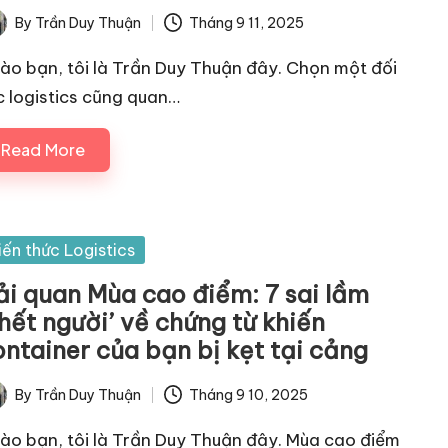
By
Trần Duy Thuận
Tháng 9 11, 2025
ted
ào bạn, tôi là Trần Duy Thuận đây. Chọn một đối
c logistics cũng quan…
Read More
sted
iến thức Logistics
ải quan Mùa cao điểm: 7 sai lầm
hết người’ về chứng từ khiến
ontainer của bạn bị kẹt tại cảng
By
Trần Duy Thuận
Tháng 9 10, 2025
ted
ào bạn, tôi là Trần Duy Thuận đây. Mùa cao điểm