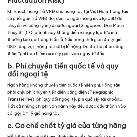
Fluctuation Risk)
Khi khách hàng trả VNĐ cho hãng tàu tại Việt Nam, hãng tàu
sẽ phải gom số VNĐ đó, đem ra ngân hàng mua lại USD để
chuyển về công ty mẹ ở nước ngoài (Singapore, Đan Mạch,
Thụy Sĩ…). Quá trình này không diễn ra ngay lập tức mà
thường kéo dài hàng tuần lễ. Nếu trong thời gian đó tỷ giá
USD tăng vọt, hãng tàu sẽ bị lỗ nặng. Do đó, họ phải cộng
thêm “phí bảo hiểm rủi ro tỷ giá” vào ngay từ đầu.
b. Phí chuyển tiền quốc tế và quy
đổi ngoại tệ
Ngân hàng không chuyển tiền quốc tế miễn phí. Hãng tàu
phải chịu phí chuyển tiền điện bằng điện (Telegraphic
Transfer Fee), phí quy đổi ngoại tệ, phí quản lý tài khoản…
Tất cả những chi phí vận hành này đều được cấu thành vào
cái gọi là “Tỷ giá hãng tàu”.
c. Cơ chế chốt tỷ giá của từng hãng
Mỗi hãng tàu có một quy định riêng về việc chốt tỷ giá: