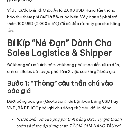
Ví dụ: Cước biển đi Châu Âu là 2.000 USD. Hãng tàu thông
báo thu thêm phí CAF là 5% cước biển. Vậy bạn sẽ phải trả
thêm 100 USD (2.000 x 5%) để bù đắp rủi ro tỷ giá cho hãng
tàu.
Bí Kíp “Né Đạn” Dành Cho
Sales Logistics & Shipper
Để không sứt mẻ tình cảm và không phải móc tiền túi ra đền,
anh em Sales bắt buộc phải làm 2 việc sau khi gửi báo giá:
Bước 1: “Thòng” câu thần chú vào
báo giá
Dưới bảng báo giá (Quotation), dù bạn báo bằng USD hay
VNĐ, BẮT BUỘC phải ghi chú dòng chữ màu đỏ, in đậm:
“Cước biển và các phụ phí tính bằng USD. Tỷ giá thanh
toán sẽ được áp dụng theo TỶ GIÁ CỦA HÃNG TÀU tại