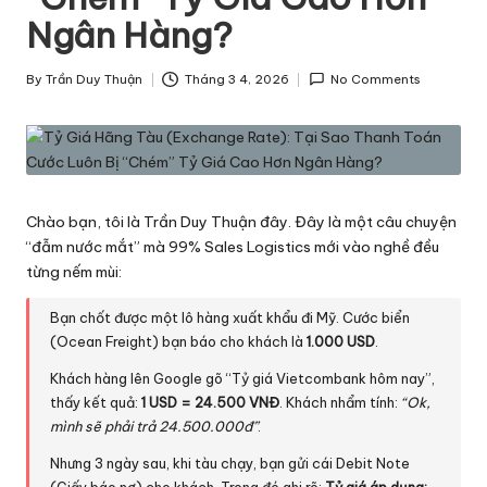
h
Ngân Hàng?
ô
By
Trần Duy Thuận
Tháng 3 4, 2026
No Comments
n
Posted
by
g
T
i
Chào bạn, tôi là Trần Duy Thuận đây. Đây là một câu chuyện
n
“đẫm nước mắt” mà 99% Sales Logistics mới vào nghề đều
từng nếm mùi:
v
ề
Bạn chốt được một lô hàng xuất khẩu đi Mỹ. Cước biển
(Ocean Freight) bạn báo cho khách là
1.000 USD
.
L
Khách hàng lên Google gõ “Tỷ giá Vietcombank hôm nay”,
o
thấy kết quả:
1 USD = 24.500 VNĐ
. Khách nhẩm tính:
“Ok,
g
mình sẽ phải trả 24.500.000đ”
.
Nhưng 3 ngày sau, khi tàu chạy, bạn gửi cái Debit Note
is