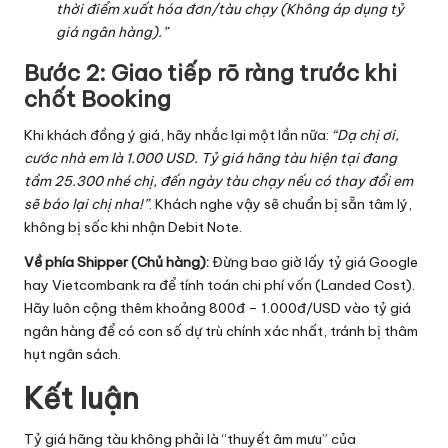
thời điểm xuất hóa đơn/tàu chạy (Không áp dụng tỷ
giá ngân hàng).”
Bước 2: Giao tiếp rõ ràng trước khi
chốt Booking
Khi khách đồng ý giá, hãy nhắc lại một lần nữa:
“Dạ chị ơi,
cước nhà em là 1.000 USD. Tỷ giá hãng tàu hiện tại đang
tầm 25.300 nhé chị, đến ngày tàu chạy nếu có thay đổi em
sẽ báo lại chị nha!”
. Khách nghe vậy sẽ chuẩn bị sẵn tâm lý,
không bị sốc khi nhận Debit Note.
Về phía Shipper (Chủ hàng):
Đừng bao giờ lấy tỷ giá Google
hay Vietcombank ra để tính toán chi phí vốn (Landed Cost).
Hãy luôn cộng thêm khoảng 800đ – 1.000đ/USD vào tỷ giá
ngân hàng để có con số dự trù chính xác nhất, tránh bị thâm
hụt ngân sách.
Kết luận
Tỷ giá hãng tàu không phải là “thuyết âm mưu” của