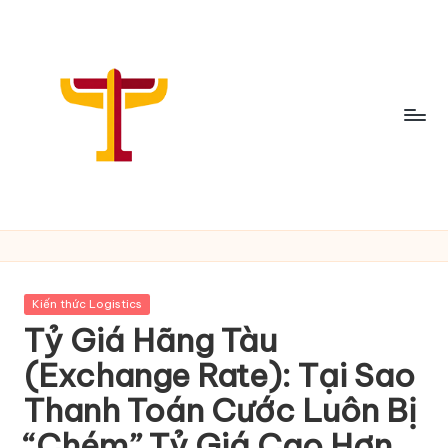
Skip
to
content
C
h
i
Posted
Kiến thức Logistics
a
in
Tỷ Giá Hãng Tàu
S
(Exchange Rate): Tại Sao
ẻ
Thanh Toán Cước Luôn Bị
T
“Chém” Tỷ Giá Cao Hơn