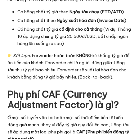
Có hãng chốt tỷ giá theo
Ngày tàu chạy (ETD/ATD)
.
Có hãng chốt theo
Ngày xuất hóa đơn (Invoice Date)
.
Có hãng chốt tỷ giá
cố định cho cả tháng
(Ví dụ: Tháng
10 áp dụng chung tỷ giá 25.500đ/USD, bất chấp ngân
hàng lên xuống ra sao).
Kết luận:
Forwarder
hoàn toàn
KHÔNG
kê khống tỷ giá để
ăn tiền của khách. Forwarder chỉ là người đứng giữa: Hãng
tàu thu tỷ giá bao nhiêu, Forwarder sẽ xuất lại hóa đơn cho
khách bằng đúng tỷ giá bấy nhiêu. (Back-to-back).
Phụ phí CAF (Currency
Adjustment Factor) là gì?
Ở một số tuyến vận tải hoặc một số thời điểm tiền tệ biến
động quá mạnh, thay vì đẩy tỷ giá quy đổi lên cao, Hãng tàu
sẽ áp dụng một loại phụ phí gọi là
CAF (Phụ phí biến động tỷ
giá ngoại tệ)
.