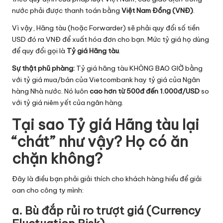
nước phải được thanh toán bằng
Việt Nam Đồng (VNĐ)
.
Vì vậy, Hãng tàu (hoặc Forwarder) sẽ phải quy đổi số tiền
USD đó ra VNĐ để xuất hóa đơn cho bạn. Mức tỷ giá họ dùng
để quy đổi gọi là
Tỷ giá Hãng tàu
.
Sự thật phũ phàng:
Tỷ giá hãng tàu KHÔNG BAO GIỜ bằng
với tỷ giá mua/bán của Vietcombank hay tỷ giá của Ngân
hàng Nhà nước. Nó luôn
cao hơn từ 500đ đến 1.000đ/USD
so
với tỷ giá niêm yết của ngân hàng.
Tại sao Tỷ giá Hãng tàu lại
“chát” như vậy? Họ có ăn
chặn không?
Đây là điều bạn phải giải thích cho khách hàng hiểu để giải
oan cho công ty mình:
a. Bù đắp rủi ro trượt giá (Currency