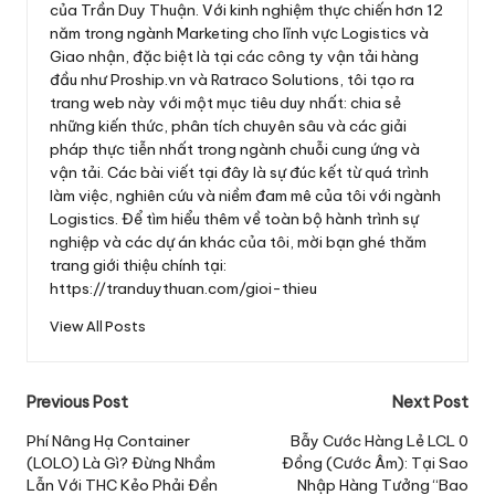
của Trần Duy Thuận. Với kinh nghiệm thực chiến hơn 12
năm trong ngành Marketing cho lĩnh vực Logistics và
Giao nhận, đặc biệt là tại các công ty vận tải hàng
đầu như Proship.vn và Ratraco Solutions, tôi tạo ra
trang web này với một mục tiêu duy nhất: chia sẻ
những kiến thức, phân tích chuyên sâu và các giải
pháp thực tiễn nhất trong ngành chuỗi cung ứng và
vận tải. Các bài viết tại đây là sự đúc kết từ quá trình
làm việc, nghiên cứu và niềm đam mê của tôi với ngành
Logistics. Để tìm hiểu thêm về toàn bộ hành trình sự
nghiệp và các dự án khác của tôi, mời bạn ghé thăm
trang giới thiệu chính tại:
https://tranduythuan.com/gioi-thieu
View All Posts
Post
Previous Post
Next Post
navigation
Phí Nâng Hạ Container
Bẫy Cước Hàng Lẻ LCL 0
(LOLO) Là Gì? Đừng Nhầm
Đồng (Cước Âm): Tại Sao
Lẫn Với THC Kẻo Phải Đền
Nhập Hàng Tưởng “Bao