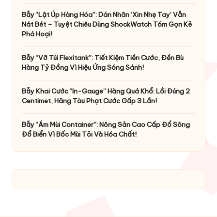
Bẫy “Lật Úp Hàng Hóa”: Dán Nhãn ‘Xin Nhẹ Tay’ Vẫn
Nát Bét – Tuyệt Chiêu Dùng ShockWatch Tóm Gọn Kẻ
Phá Hoại!
Bẫy “Vỡ Túi Flexitank”: Tiết Kiệm Tiền Cước, Đền Bù
Hàng Tỷ Đồng Vì Hiệu Ứng Sóng Sánh!
Bẫy Khai Cước “In-Gauge” Hàng Quá Khổ: Lồi Đúng 2
Centimet, Hãng Tàu Phạt Cước Gấp 3 Lần!
Bẫy “Ám Mùi Container”: Nông Sản Cao Cấp Đổ Sông
Đổ Biển Vì Bốc Mùi Tỏi Và Hóa Chất!