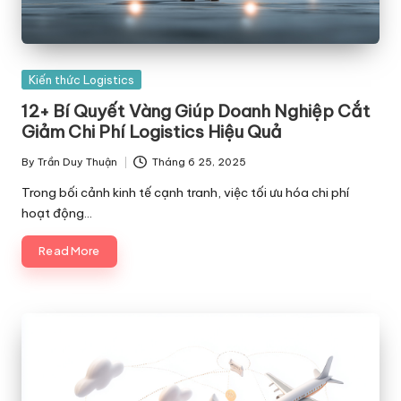
Posted
Kiến thức Logistics
in
12+ Bí Quyết Vàng Giúp Doanh Nghiệp Cắt
Giảm Chi Phí Logistics Hiệu Quả
By
Trần Duy Thuận
Tháng 6 25, 2025
Posted
by
Trong bối cảnh kinh tế cạnh tranh, việc tối ưu hóa chi phí
hoạt động…
Read More