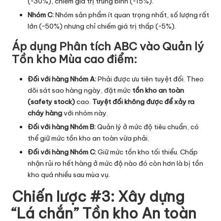
(~30%), chiếm giá trị trung bình (~15%).
Nhóm C:
Nhóm sản phẩm ít quan trọng nhất, số lượng rất
lớn (~50%) nhưng chỉ chiếm giá trị thấp (~5%).
Áp dụng Phân tích ABC vào Quản lý
Tồn kho Mùa cao điểm:
Đối với hàng Nhóm A:
Phải được ưu tiên tuyệt đối. Theo
dõi sát sao hàng ngày, đặt mức
tồn kho an toàn
(safety stock)
cao.
Tuyệt đối không được để xảy ra
cháy hàng
với nhóm này.
Đối với hàng Nhóm B:
Quản lý ở mức độ tiêu chuẩn, có
thể giữ mức tồn kho an toàn vừa phải.
Đối với hàng Nhóm C:
Giữ mức tồn kho tối thiểu. Chấp
nhận rủi ro hết hàng ở mức độ nào đó còn hơn là bị tồn
kho quá nhiều sau mùa vụ.
Chiến lược #3: Xây dựng
“Lá chắn” Tồn kho An toàn