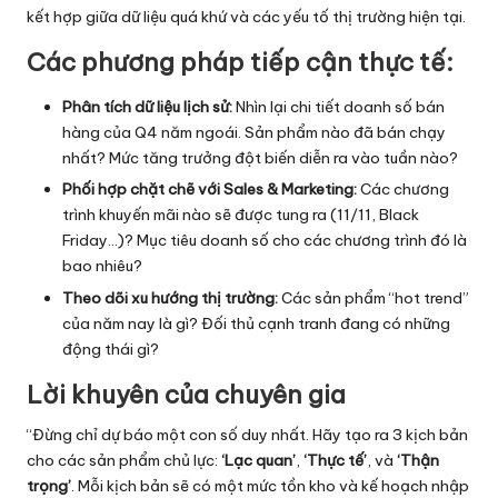
kết hợp giữa dữ liệu quá khứ và các yếu tố thị trường hiện tại.
Các phương pháp tiếp cận thực tế:
Phân tích dữ liệu lịch sử:
Nhìn lại chi tiết doanh số bán
hàng của Q4 năm ngoái. Sản phẩm nào đã bán chạy
nhất? Mức tăng trưởng đột biến diễn ra vào tuần nào?
Phối hợp chặt chẽ với Sales & Marketing:
Các chương
trình khuyến mãi nào sẽ được tung ra (11/11, Black
Friday…)? Mục tiêu doanh số cho các chương trình đó là
bao nhiêu?
Theo dõi xu hướng thị trường:
Các sản phẩm “hot trend”
của năm nay là gì? Đối thủ cạnh tranh đang có những
động thái gì?
Lời khuyên của chuyên gia
“Đừng chỉ dự báo một con số duy nhất. Hãy tạo ra 3 kịch bản
cho các sản phẩm chủ lực:
‘Lạc quan’
,
‘Thực tế’
, và
‘Thận
trọng’
. Mỗi kịch bản sẽ có một mức tồn kho và kế hoạch nhập