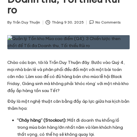
h
ro
ô
By
Trần Duy Thuận
Tháng 9 30, 2025
No Comments
n
Posted
by
g
T
i
Chào các bạn, tôi là Trần Duy Thuận đây. Bước vào Quý 4,
n
mọi nhà bán lẻ và phân phối đều đối mặt với một bài toán
cân não: Làm sao để có đủ hàng bán cho mùa lễ hội Black
v
Friday, Giáng sinh mà không phải ‘khóc ròng’ với một nhà kho
ề
đầy ắp hàng tồn sau Tết?
L
Đây là một nghệ thuật cân bằng đầy áp lực giữa hai kịch bản
thảm họa:
o
g
“Cháy hàng” (Stockout):
Mất đi doanh thu khổng lồ
trong mùa bán hàng lớn nhất năm và làm khách hàng
is
thất vọng, có thể họ sẽ không quay lại.