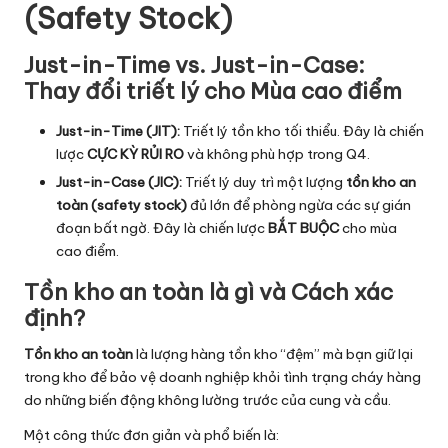
(Safety Stock)
Just-in-Time vs. Just-in-Case:
Thay đổi triết lý cho Mùa cao điểm
Just-in-Time (
JIT
):
Triết lý tồn kho tối thiểu. Đây là chiến
lược
CỰC KỲ RỦI RO
và không phù hợp trong Q4.
Just-in-Case (JIC):
Triết lý duy trì một lượng
tồn kho an
toàn (safety stock)
đủ lớn để phòng ngừa các sự gián
đoạn bất ngờ. Đây là chiến lược
BẮT BUỘC
cho mùa
cao điểm.
Tồn kho an toàn là gì và Cách xác
định?
Tồn kho an toàn
là lượng hàng tồn kho “đệm” mà bạn giữ lại
trong kho để bảo vệ doanh nghiệp khỏi tình trạng cháy hàng
do những biến động không lường trước của cung và cầu.
Một công thức đơn giản và phổ biến là: