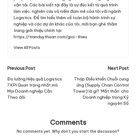
vận tải. Các bài viết tại đây là sự đúc kết từ quá trình
làm việc, nghiên cứu và niềm đam mê của tôi với ngành
Logistics. Để tìm hiểu thêm về toàn bộ hành trình sự
nghiệp và các dự án khác của tôi, mời bạn ghé thăm
trang giới thiệu chính tại:
https://tranduythuan.com/gioi-thieu
View All Posts
Post
Previous Post
Next Post
navigation
Đo lường Hiệu quả Logistics:
Tháp Điều khiển Chuỗi cung
7 KPI Quan trọng nhất mà
ứng (Supply Chain Control
Mọi Doanh nghiệp Cần
Tower) là gì? ‘Mắt thần’ cho
Theo dõi
Doanh nghiệp trong Kỷ
nguyên Số
Comments
No comments yet. Why don’t you start the discussion?