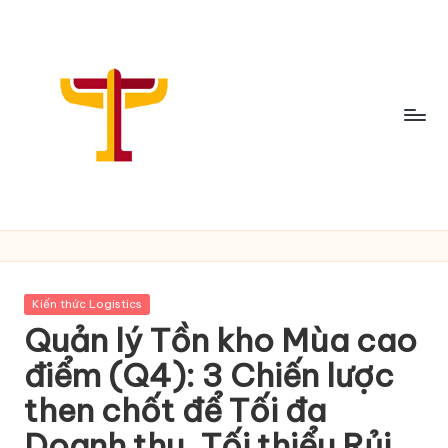
Skip
to
content
C
h
i
Posted
Kiến thức Logistics
a
in
Quản lý Tồn kho Mùa cao
S
điểm (Q4): 3 Chiến lược
ẻ
then chốt để Tối đa
T
Doanh thu, Tối thiểu Rủi