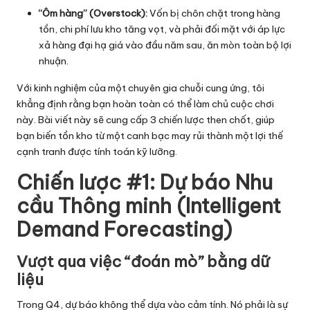
ti
“Ôm hàng” (Overstock):
Vốn bị chôn chặt trong hàng
tồn, chi phí lưu kho tăng vọt, và phải đối mặt với áp lực
c
xả hàng đại hạ giá vào đầu năm sau, ăn mòn toàn bộ lợi
s
nhuận.
Với kinh nghiệm của một chuyên gia chuỗi cung ứng, tôi
khẳng định rằng bạn hoàn toàn có thể làm chủ cuộc chơi
này. Bài viết này sẽ cung cấp 3 chiến lược then chốt, giúp
bạn biến tồn kho từ một canh bạc may rủi thành một lợi thế
cạnh tranh được tính toán kỹ lưỡng.
Chiến lược #1: Dự báo Nhu
cầu Thông minh (Intelligent
Demand Forecasting)
Vượt qua việc “đoán mò” bằng dữ
liệu
Trong Q4, dự báo không thể dựa vào cảm tính. Nó phải là sự