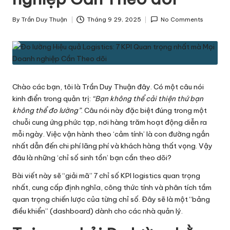
h
By
Trần Duy Thuận
Tháng 9 29, 2025
No Comments
ô
Posted
by
n
g
T
Chào các bạn, tôi là Trần Duy Thuận đây. Có một câu nói
i
kinh điển trong quản trị:
“Bạn không thể cải thiện thứ bạn
không thể đo lường”
. Câu nói này đặc biệt đúng trong một
n
chuỗi cung ứng phức tạp, nơi hàng trăm hoạt động diễn ra
v
mỗi ngày. Việc vận hành theo ‘cảm tính’ là con đường ngắn
nhất dẫn đến chi phí lãng phí và khách hàng thất vọng. Vậy
ề
đâu là những ‘chỉ số sinh tồn’ bạn cần theo dõi?
L
Bài viết này sẽ “giải mã” 7 chỉ số KPI logistics quan trọng
o
nhất, cung cấp định nghĩa, công thức tính và phân tích tầm
quan trọng chiến lược của từng chỉ số. Đây sẽ là một “bảng
g
điều khiển” (dashboard) dành cho các nhà quản lý.
is