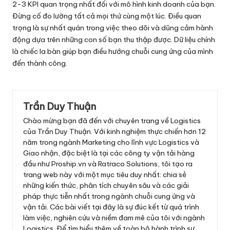
2-3 KPI quan trọng nhất đối với mô hình kinh doanh của bạn.
Đừng cố đo lường tất cả mọi thứ cùng một lúc. Điều quan
trọng là sự nhất quán trong việc theo dõi và dũng cảm hành
động dựa trên những con số bạn thu thập được. Dữ liệu chính
là chiếc la bàn giúp bạn điều hướng chuỗi cung ứng của mình
đến thành công.
Trần Duy Thuận
Chào mừng bạn đã đến với chuyên trang về Logistics
của Trần Duy Thuận. Với kinh nghiệm thực chiến hơn 12
năm trong ngành Marketing cho lĩnh vực Logistics và
Giao nhận, đặc biệt là tại các công ty vận tải hàng
đầu như Proship.vn và Ratraco Solutions, tôi tạo ra
trang web này với một mục tiêu duy nhất: chia sẻ
những kiến thức, phân tích chuyên sâu và các giải
pháp thực tiễn nhất trong ngành chuỗi cung ứng và
vận tải. Các bài viết tại đây là sự đúc kết từ quá trình
làm việc, nghiên cứu và niềm đam mê của tôi với ngành
Logistics. Để tìm hiểu thêm về toàn bộ hành trình sự