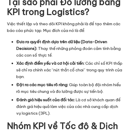
Tại sao phải Đo lường bằng
ti
KPI trong Logistics?
c
Việc thiết lập và theo dõi KPI không phải là để tạo thêm các
s
báo cáo phức tạp. Mục đích của nó là để:
Đưa ra quyết định dựa trên dữ liệu (Data-Driven
Decisions):
Thay thế những phỏng đoán cảm tính bằng
các con số thực tế.
Xác định điểm yếu và cơ hội cải tiến:
Các chỉ số KPI thấp
sẽ chỉ ra chính xác “nút thắt cổ chai” trong quy trình của
bạn.
Đặt ra các mục tiêu rõ ràng:
Giúp toàn bộ đội nhóm hiểu
rõ mục tiêu chung và đo lường được sự tiến bộ.
Đánh giá hiệu suất của đối tác:
Là cơ sở khách quan để
đánh giá hiệu quả làm việc của các nhà cung cấp dịch
vụ logistics (
3PL
).
Nhóm KPI về Tốc độ & Dịch