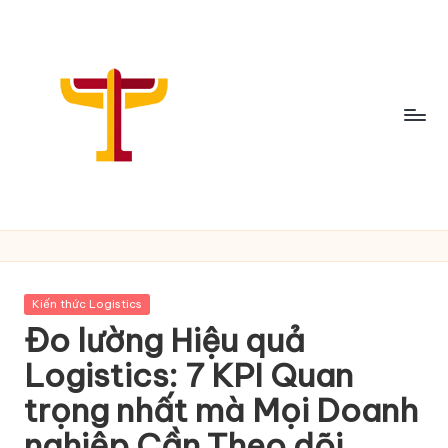
Skip
to
content
C
h
i
Posted
Kiến thức Logistics
a
in
Đo lường Hiệu quả
S
Logistics: 7 KPI Quan
ẻ
trọng nhất mà Mọi Doanh
T
nghiệp Cần Theo dõi