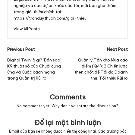
nghiệp và các dự án khác của tôi, mời bạn ghé thăm
trang giới thiệu chính tại:
https://tranduythuan.com/gioi-thieu
View All Posts
Post
Previous Post
Next Post
navigation
Digital Twin là gì? ‘Bản sao’
Quản lý Tồn kho Mùa cao
Kỹ thuật số của Chuỗi cung
điểm (Q4): 3 Chiến lược
ứng và Cuộc cách mạng
then chốt để Tối đa Doanh
trong Quản trị Rủi ro
thu, Tối thiểu Rủi ro
Comments
No comments yet. Why don’t you start the discussion?
Để lại một bình luận
Email của bạn sẽ không được hiển thị công khai.
Các trường bắt