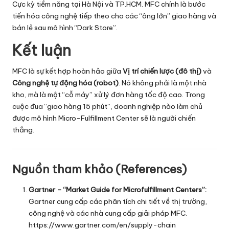
Cực kỳ tiềm năng tại Hà Nội và TP.HCM. MFC chính là bước
tiến hóa công nghệ tiếp theo cho các “ông lớn” giao hàng và
bán lẻ sau mô hình “Dark Store”.
Kết luận
MFC là sự kết hợp hoàn hảo giữa
Vị trí chiến lược (đô thị)
và
Công nghệ tự động hóa (robot)
. Nó không phải là một nhà
kho, mà là một “cỗ máy” xử lý đơn hàng tốc độ cao. Trong
cuộc đua “giao hàng 15 phút”, doanh nghiệp nào làm chủ
được mô hình Micro-Fulfillment Center sẽ là người chiến
thắng.
Nguồn tham khảo (References)
Gartner – “Market Guide for Microfulfillment Centers”:
Gartner cung cấp các phân tích chi tiết về thị trường,
công nghệ và các nhà cung cấp giải pháp MFC.
https://www.gartner.com/en/supply-chain