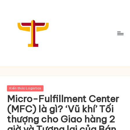
Skip
to
content
C
h
i
Posted
Kiến thức Logistics
a
in
Micro-Fulfillment Center
S
(MFC) là gì? ‘Vũ khí’ Tối
ẻ
thượng cho Giao hàng 2
T
giờ và Tương lai của Bán