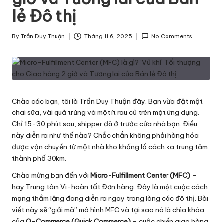
h
lẻ Đô thị
ô
By
Trần Duy Thuận
Tháng 11 6, 2025
No Comments
n
Posted
by
g
T
i
Chào các bạn, tôi là Trần Duy Thuận đây. Bạn vừa đặt một
n
chai sữa, vài quả trứng và một ít rau củ trên một ứng dụng.
Chỉ 15-30 phút sau, shipper đã ở trước cửa nhà bạn. Điều
v
này diễn ra như thế nào? Chắc chắn không phải hàng hóa
ề
được vận chuyển từ một nhà kho khổng lồ cách xa trung tâm
thành phố 30km.
L
Chào mừng bạn đến với
Micro-Fulfillment Center (MFC)
–
o
hay Trung tâm Vi-hoàn tất Đơn hàng. Đây là một cuộc cách
g
mạng thầm lặng đang diễn ra ngay trong lòng các đô thị. Bài
viết này sẽ “giải mã” mô hình MFC và tại sao nó là chìa khóa
is
của
Q-Commerce (Quick Commerce)
– cuộc chiến giao hàng