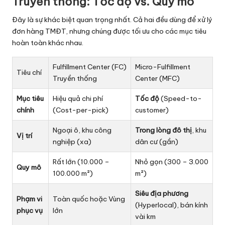
Truyền thống: Tốc độ vs. Quy mô
Đây là sự khác biệt quan trọng nhất. Cả hai đều dùng để xử lý
đơn hàng TMĐT, nhưng chúng được tối ưu cho các mục tiêu
hoàn toàn khác nhau.
Fulfillment Center
(FC)
Micro-Fulfillment
Tiêu chí
Truyền thống
Center (MFC)
Mục tiêu
Hiệu quả chi phí
Tốc độ
(Speed-to-
chính
(Cost-per-pick)
customer)
Ngoại ô, khu công
Trong lòng đô thị
, khu
Vị trí
nghiệp (xa)
dân cư (gần)
Rất lớn (10.000 –
Nhỏ gọn (300 – 3.000
Quy mô
100.000 m²)
m²)
Siêu địa phương
Phạm vi
Toàn quốc hoặc Vùng
(Hyperlocal), bán kính
phục vụ
lớn
vài km