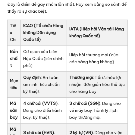
Đây là điểm dễ gây nhầm lẫn nhất. Hãy xem bảng so sánh để
thấy rõ sự khác biệt.
Tiê
ICAO (Tổ chức Hàng
IATA (Hiệp hội Vận tải Hàng
u
không Dân dụng
không Quốc tế)
Chí
Quốc tế)
Bản
Cơ quan của Liên
Hiệp hội thương mại (của
chấ
Hợp Quốc (liên chính
các hãng hàng không).
t
phủ).
Quy định:
An toàn,
Thương mại:
Tối ưu hóa lợi
Mục
an ninh, tiêu chuẩn
nhuận, đơn giản hóa thủ tục
tiêu
kỹ thuật.
cho hãng bay.
Mã
4 chữ cái (VVTS).
3 chữ cái (SGN).
Dùng cho
sân
Dùng cho điều hành
vé máy bay, hành lý, lịch
bay
bay, kỹ thuật.
bay thương mại.
Mã
3 chữ cái (HVN).
2 ký tự (VN).
Dùng cho việc