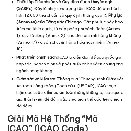
Thiết lập Tiêu chuẩn và Quy định được khuyến nghị
(SARPs):
Đây là nhiệm vụ trọng tâm. ICAO đã ban hành
hơn 12,000 tiêu chuẩn và quy định thông qua 19
Phụ lục
(Annexes) của Công ước Chicago
. Các phụ lục này bao
trùm mọi khía cạnh, từ cấp phép phi hành đoàn (Annex
1), quy tắc bay (Annex 2), cho đến an ninh hàng không
(Annex 17) và vận chuyển hàng hóa nguy hiểm (Annex
18).
Phát triển chính sách:
ICAO là diễn đàn để các quốc gia
hợp tác, hoạch định và phát triển chính sách chung cho
ngành hàng không.
Giám sát và kiểm tra:
Thông qua “Chương trình Giám sát
An toàn Hàng không Toàn cầu” (USOAP), ICAO thực
hiện các cuộc
kiểm tra an toàn hàng không
tại các quốc
gia thành viên để đảm bảo việc tuân thủ các tiêu chuẩn
đã đề ra.
Giải Mã Hệ Thống “Mã
ICAO” (ICAO Code)