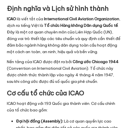
ti
Định nghĩa và Lịch sử hình thành
c
ICAO
là viết tắt của
International Civil Aviation Organization
,
s
dịch ra tiếng Việt là
Tổ chức Hàng không Dân dụng Quốc tế
.
Đây là một cơ quan chuyên môn của Liên Hợp Quốc (UN),
đóng vai trò thiết lập các tiêu chuẩn và quy định cần thiết để
đảm bảo ngành hàng không dân dụng toàn cầu hoạt động
một cách an toàn, an ninh, hiệu quả và bền vững.
Nền tảng của ICAO được đặt ra bởi
Công ước Chicago 1944
(Convention on International Civil Aviation). Tổ chức này
được chính thức thành lập vào ngày 4 tháng 4 năm 1947,
sau khi công ước được đủ số quốc gia phê chuẩn.
Cơ cấu tổ chức của ICAO
ICAO hoạt động với 193 Quốc gia thành viên. Cơ cấu chính
của tổ chức bao gồm:
Đại hội đồng (Assembly):
Là cơ quan quyền lực cao
nhất, bao gồm đại diện tất cả các quốc gia thành viên,