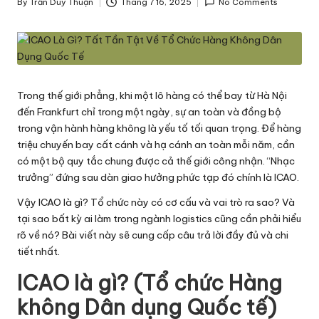
By
Trần Duy Thuận
Tháng 7 16, 2025
No Comments
h
Posted
by
ô
n
g
Trong thế giới phẳng, khi một lô hàng có thể bay từ Hà Nội
T
đến Frankfurt chỉ trong một ngày, sự an toàn và đồng bộ
trong vận hành hàng không là yếu tố tối quan trọng. Để hàng
i
triệu chuyến bay cất cánh và hạ cánh an toàn mỗi năm, cần
n
có một bộ quy tắc chung được cả thế giới công nhận. “Nhạc
trưởng” đứng sau dàn giao hưởng phức tạp đó chính là ICAO.
v
Vậy ICAO là gì? Tổ chức này có cơ cấu và vai trò ra sao? Và
ề
tại sao bất kỳ ai làm trong ngành logistics cũng cần phải hiểu
L
rõ về nó? Bài viết này sẽ cung cấp câu trả lời đầy đủ và chi
tiết nhất.
o
ICAO là gì? (Tổ chức Hàng
g
không Dân dụng Quốc tế)
is