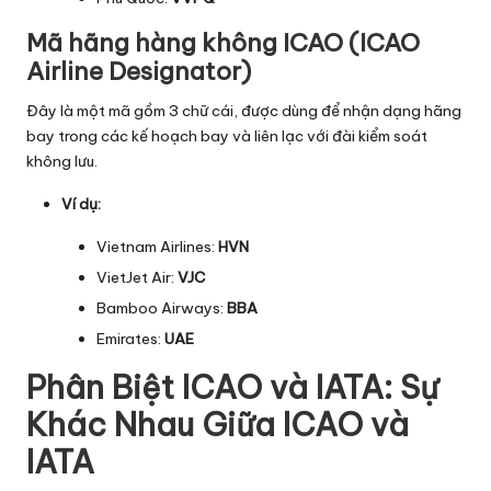
Mã hãng hàng không ICAO (ICAO
Airline Designator)
Đây là một mã gồm 3 chữ cái, được dùng để nhận dạng hãng
bay trong các kế hoạch bay và liên lạc với đài kiểm soát
không lưu.
Ví dụ:
Vietnam Airlines:
HVN
VietJet Air:
VJC
Bamboo Airways:
BBA
Emirates:
UAE
Phân Biệt ICAO và IATA: Sự
Khác Nhau Giữa ICAO và
IATA