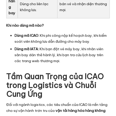
hãn
Dùng cho liên lạc
bán vé và nhận diện thương
g
không lưu.
mại.
bay
Khi nào dùng mã nào?
Dùng mã ICAO:
Khi phi công nộp kế hoạch bay, khi kiểm
soát viên không lưu dẫn đường cho máy bay.
Dùng mã IATA:
Khi bạn đặt vé máy bay, khi nhân viên
sân bay dán thẻ hành lý, khi bạn tra cứu lịch bay trên
các trang web thương mại.
Tầm Quan Trọng của ICAO
trong Logistics và Chuỗi
Cung Ứng
Đối với
ngành logistics
, các tiêu chuẩn của ICAO là nền tảng
cho sự vận hành trơn tru của
vận tải hàng hóa hàng không
: