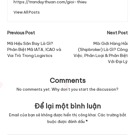
https://tranduythuan.com/gioi-thieu
View All Posts
Post
Previous Post
Next Post
navigation
Mã Hiệu Sân Bay Là Gì?
Môi Giới Hàng Hải
Phân Biệt Mã IATA, ICAO và
(Shipbroker) Là Gì? Công
Vai Trò Trong Logistics
Việc, Phân Loại & Phân Biệt
Với Đại Lý
Comments
No comments yet. Why don’t you start the discussion?
Để lại một bình luận
Email của bạn sẽ không được hiển thị công khai.
Các trường bắt
buộc được đánh dấu
*