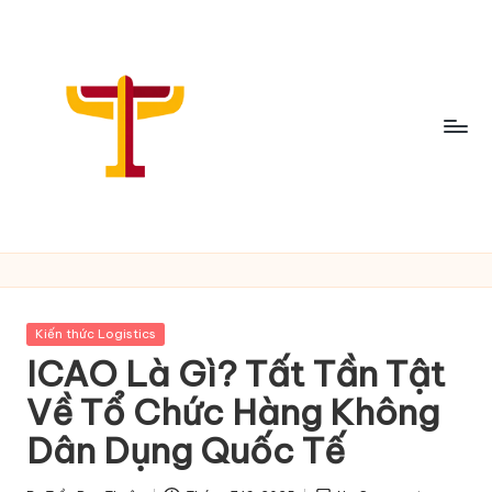
Skip
to
content
C
h
i
Posted
Kiến thức Logistics
a
in
ICAO Là Gì? Tất Tần Tật
S
Về Tổ Chức Hàng Không
ẻ
Dân Dụng Quốc Tế
T