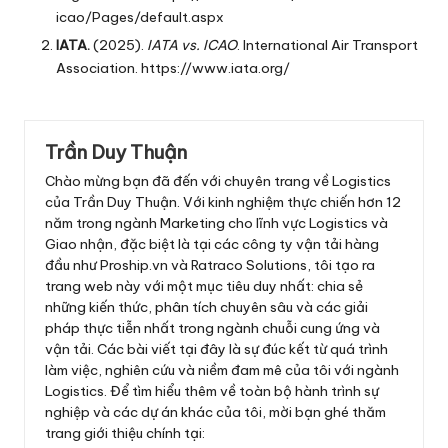
icao/Pages/default.aspx
IATA.
(2025).
IATA vs. ICAO
. International Air Transport
Association.
https://www.iata.org/
Trần Duy Thuận
Chào mừng bạn đã đến với chuyên trang về Logistics
của Trần Duy Thuận. Với kinh nghiệm thực chiến hơn 12
năm trong ngành Marketing cho lĩnh vực Logistics và
Giao nhận, đặc biệt là tại các công ty vận tải hàng
đầu như Proship.vn và Ratraco Solutions, tôi tạo ra
trang web này với một mục tiêu duy nhất: chia sẻ
những kiến thức, phân tích chuyên sâu và các giải
pháp thực tiễn nhất trong ngành chuỗi cung ứng và
vận tải. Các bài viết tại đây là sự đúc kết từ quá trình
làm việc, nghiên cứu và niềm đam mê của tôi với ngành
Logistics. Để tìm hiểu thêm về toàn bộ hành trình sự
nghiệp và các dự án khác của tôi, mời bạn ghé thăm
trang giới thiệu chính tại: