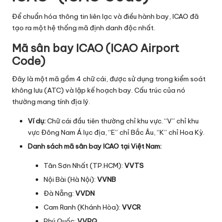
Để chuẩn hóa thông tin liên lạc và điều hành bay, ICAO đã
tạo ra một hệ thống mã định danh độc nhất.
Mã sân bay ICAO (ICAO Airport
Code)
Đây là một mã gồm 4 chữ cái, được sử dụng trong kiểm soát
không lưu (ATC) và lập kế hoạch bay. Cấu trúc của nó
thường mang tính địa lý.
Ví dụ:
Chữ cái đầu tiên thường chỉ khu vực. “V” chỉ khu
vực Đông Nam Á lục địa, “E” chỉ Bắc Âu, “K” chỉ Hoa Kỳ.
Danh sách mã sân bay ICAO tại Việt Nam:
Tân Sơn Nhất (TP.HCM):
VVTS
Nội Bài (Hà Nội):
VVNB
Đà Nẵng:
VVDN
Cam Ranh (Khánh Hòa):
VVCR
Phú Quốc:
VVPQ