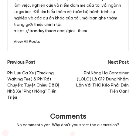
làm việc, nghiên cứu và niềm đam mê của tôi với ngành
Logistics. Để tìm hiểu thêm về toàn bộ hành trình sự
nghiệp và các dự án khác của tôi, mời bạn ghé thăm
trang giới thiệu chính tại:
https://tranduythuan.com/gioi-thieu
View All Posts
Post
Previous Post
Next Post
navigation
Phí Lưu Ca Xe (Trucking
Phí Nâng Hạ Container
Waiting Fee) & Phí Rớt
(LOLO) Là Gì? Đừng Nhầm
Chuyến: Tuyệt Chiêu Đỡ Bị
Lẫn Với THC Kẻo Phải Đền
Nhà Xe “Phạt Nóng” Tiền
Tiền Oan!
Triệu
Comments
No comments yet. Why don’t you start the discussion?