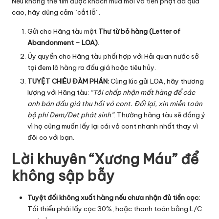
Nếu không thể tìm được khách mua mới và tiền phạt đã quá
cao, hãy dũng cảm “cắt lỗ”.
Gửi cho Hãng tàu một
Thư từ bỏ hàng (Letter of
Abandonment – LOA)
.
Ủy quyền cho Hãng tàu phối hợp với Hải quan nước sở
tại đem lô hàng ra đấu giá hoặc tiêu hủy.
TUYỆT CHIÊU ĐÀM PHÁN:
Cùng lúc gửi LOA, hãy thương
lượng với Hãng tàu:
“Tôi chấp nhận mất hàng để các
anh bán đấu giá thu hồi vỏ cont. Đổi lại, xin miễn toàn
bộ phí Dem/Det phát sinh”
. Thường hãng tàu sẽ đồng ý
vì họ cũng muốn lấy lại cái vỏ cont nhanh nhất thay vì
đôi co với bạn.
Lời khuyên “Xương Máu” để
không sập bẫy
Tuyệt đối không xuất hàng nếu chưa nhận đủ tiền cọc:
Tối thiểu phải lấy cọc 30%, hoặc thanh toán bằng L/C