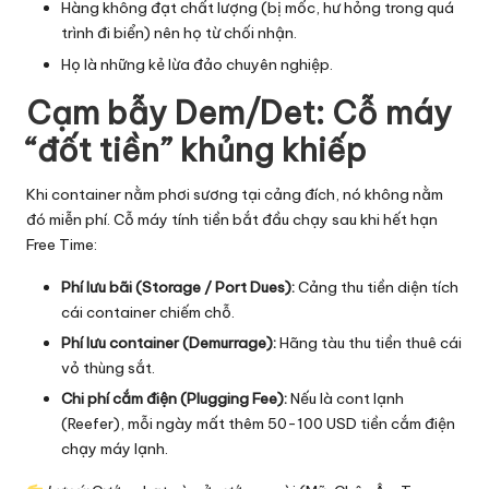
Hàng không đạt chất lượng (bị mốc, hư hỏng trong quá
trình đi biển) nên họ từ chối nhận.
Họ là những kẻ lừa đảo chuyên nghiệp.
Cạm bẫy Dem/Det: Cỗ máy
“đốt tiền” khủng khiếp
Khi container nằm phơi sương tại cảng đích, nó không nằm
đó miễn phí. Cỗ máy tính tiền bắt đầu chạy sau khi hết hạn
Free Time:
Phí lưu bãi (
Storage
/ Port Dues):
Cảng thu tiền diện tích
cái container chiếm chỗ.
Phí lưu container (
Demurrage
):
Hãng tàu thu tiền thuê cái
vỏ thùng sắt.
Chi phí cắm điện (Plugging Fee):
Nếu là cont lạnh
(Reefer), mỗi ngày mất thêm 50-100 USD tiền cắm điện
chạy máy lạnh.