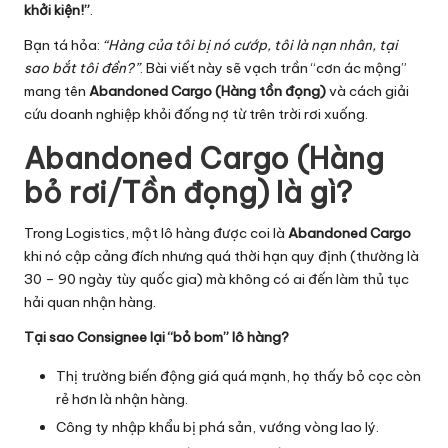
khởi kiện!”
.
ti
Bạn tá hỏa:
“Hàng của tôi bị nó cướp, tôi là nạn nhân, tại
c
sao bắt tôi đền?”
. Bài viết này sẽ vạch trần “cơn ác mộng”
s
mang tên
Abandoned Cargo (Hàng tồn đọng)
và cách giải
cứu doanh nghiệp khỏi đống nợ từ trên trời rơi xuống.
Abandoned Cargo (Hàng
bỏ rơi/Tồn đọng) là gì?
Trong Logistics, một lô hàng được coi là
Abandoned Cargo
khi nó cập cảng đích nhưng quá thời hạn quy định (thường là
30 – 90 ngày tùy quốc gia) mà không có ai đến làm thủ tục
hải quan nhận hàng.
Tại sao Consignee lại “bỏ bom” lô hàng?
Thị trường biến động giá quá mạnh, họ thấy bỏ cọc còn
rẻ hơn là nhận hàng.
Công ty nhập khẩu bị phá sản, vướng vòng lao lý.