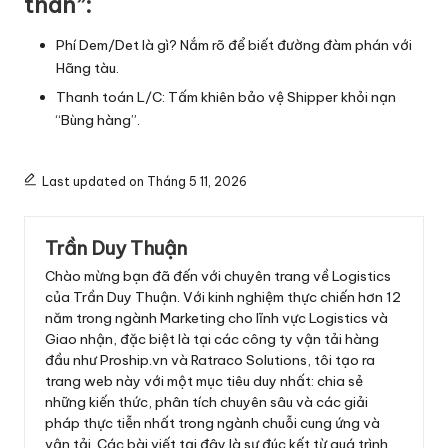
thân”:
Phí Dem/Det là gì? Nắm rõ để biết đường đàm phán với
Hãng tàu
.
Thanh toán L/C: Tấm khiên bảo vệ Shipper khỏi nạn
“Bùng hàng”
.
Last updated on Tháng 5 11, 2026
Trần Duy Thuận
Chào mừng bạn đã đến với chuyên trang về Logistics
của Trần Duy Thuận. Với kinh nghiệm thực chiến hơn 12
năm trong ngành Marketing cho lĩnh vực Logistics và
Giao nhận, đặc biệt là tại các công ty vận tải hàng
đầu như Proship.vn và Ratraco Solutions, tôi tạo ra
trang web này với một mục tiêu duy nhất: chia sẻ
những kiến thức, phân tích chuyên sâu và các giải
pháp thực tiễn nhất trong ngành chuỗi cung ứng và
vận tải. Các bài viết tại đây là sự đúc kết từ quá trình