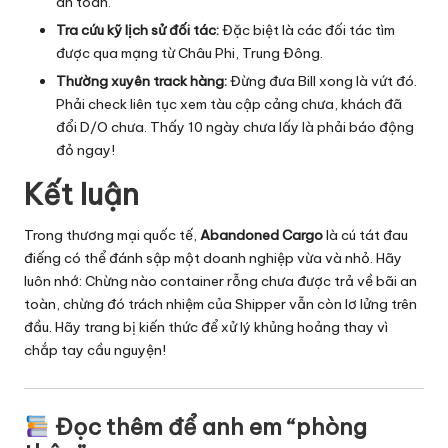
an toàn.
Tra cứu kỹ lịch sử đối tác:
Đặc biệt là các đối tác tìm
được qua mạng từ Châu Phi, Trung Đông.
Thường xuyên track hàng:
Đừng đưa Bill xong là vứt đó.
Phải check liên tục xem tàu cập cảng chưa, khách đã
đổi D/O chưa. Thấy 10 ngày chưa lấy là phải báo động
đỏ ngay!
Kết luận
Trong thương mại quốc tế,
Abandoned Cargo
là cú tát đau
điếng có thể đánh sập một doanh nghiệp vừa và nhỏ. Hãy
luôn nhớ: Chừng nào container rỗng chưa được trả về bãi an
toàn, chừng đó trách nhiệm của Shipper vẫn còn lơ lửng trên
đầu. Hãy trang bị kiến thức để xử lý khủng hoảng thay vì
chắp tay cầu nguyện!
Đọc thêm để anh em “phòng