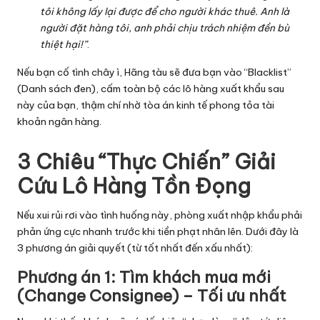
tôi không lấy lại được để cho người khác thuê. Anh là
người đặt hàng tôi, anh phải chịu trách nhiệm đền bù
thiệt hại!”
.
Nếu bạn cố tình chây ì, Hãng tàu sẽ đưa bạn vào “Blacklist”
(Danh sách đen), cấm toàn bộ các lô hàng xuất khẩu sau
này của bạn, thậm chí nhờ tòa án kinh tế phong tỏa tài
khoản ngân hàng.
3 Chiêu “Thực Chiến” Giải
Cứu Lô Hàng Tồn Đọng
Nếu xui rủi rơi vào tình huống này, phòng xuất nhập khẩu phải
phản ứng cực nhanh trước khi tiền phạt nhân lên. Dưới đây là
3 phương án giải quyết (từ tốt nhất đến xấu nhất):
Phương án 1: Tìm khách mua mới
(Change Consignee) – Tối ưu nhất