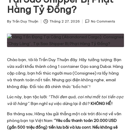
h
Hàng Tỷ Đồng?
ô
By
Trần Duy Thuận
Tháng 2 27, 2026
No Comments
n
Posted
by
g
T
i
Chào bạn, tôi là Trần Duy Thuận đây. Hãy tưởng tượng: Bạn
n
vừa xuất khẩu thành công 1 container Gạo sang Dubai. Hàng
cập cảng, bạn hối thúc người mua (Consignee) ra lấy hàng
v
và thanh toán nốt tiền. Nhưng gọi điện không nghe, email
ề
không đáp. Đối tác đã chính thức “bốc hơi”!
L
Lúc này, bạn tặc lưỡi:
“Thôi đen quá, coi như mất toi tiền cọc
và lô hàng”
. Bạn nghĩ sự việc dừng lại ở đó?
KHÔNG HỀ!
o
Ba tháng sau, Hãng tàu gửi thẳng một cái trát đòi nợ về văn
g
phòng bạn tại Việt Nam:
“Yêu cầu thanh toán 20.000 USD
is
(gần 500 triệu đồng) tiền lưu bãi và lưu cont. Nếu không sẽ