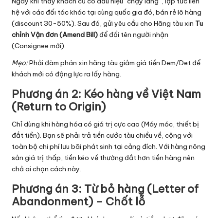
Ngay khi thấy khách cũ có dấu hiệu “chạy làng”, lập tức liên
hệ với các đối tác khác tại cùng quốc gia đó, bán rẻ lô hàng
(discount 30-50%). Sau đó, gửi yêu cầu cho Hãng tàu xin
Tu
chỉnh Vận đơn (Amend Bill)
để đổi tên người nhận
(Consignee mới).
Mẹo:
Phải đàm phán xin hãng tàu giảm giá tiền Dem/Det để
khách mới có động lực ra lấy hàng.
Phương án 2: Kéo hàng về Việt Nam
(Return to Origin)
Chỉ dùng khi hàng hóa có giá trị cực cao (Máy móc, thiết bị
đắt tiền). Bạn sẽ phải trả tiền cước tàu chiều về, cộng với
toàn bộ chi phí lưu bãi phát sinh tại cảng đích. Với hàng nông
sản giá trị thấp, tiền kéo về thường đắt hơn tiền hàng nên
chả ai chọn cách này.
Phương án 3: Từ bỏ hàng (Letter of
Abandonment) – Chốt lỗ