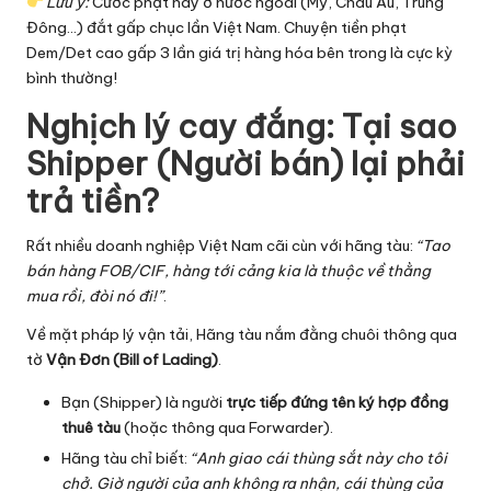
Lưu ý:
Cước phạt này ở nước ngoài (Mỹ, Châu Âu, Trung
Đông…) đắt gấp chục lần Việt Nam. Chuyện tiền phạt
Dem/Det cao gấp 3 lần giá trị hàng hóa bên trong là cực kỳ
bình thường!
Nghịch lý cay đắng: Tại sao
Shipper (Người bán) lại phải
trả tiền?
Rất nhiều doanh nghiệp Việt Nam cãi cùn với hãng tàu:
“Tao
bán hàng FOB/CIF, hàng tới cảng kia là thuộc về thằng
mua rồi, đòi nó đi!”
.
Về mặt pháp lý vận tải, Hãng tàu nắm đằng chuôi thông qua
tờ
Vận Đơn (Bill of Lading)
.
Bạn (Shipper) là người
trực tiếp đứng tên ký hợp đồng
thuê tàu
(hoặc thông qua Forwarder).
Hãng tàu chỉ biết:
“Anh giao cái thùng sắt này cho tôi
chở. Giờ người của anh không ra nhận, cái thùng của