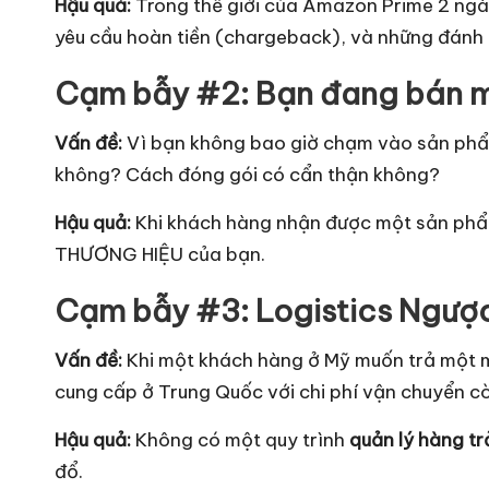
Hậu quả:
Trong thế giới của Amazon Prime 2 ngày
yêu cầu hoàn tiền (chargeback), và những đánh gi
Cạm bẫy #2: Bạn đang bán mộ
Vấn đề:
Vì bạn không bao giờ chạm vào sản phẩm,
không? Cách đóng gói có cẩn thận không?
Hậu quả:
Khi khách hàng nhận được một sản phẩm 
THƯƠNG HIỆU của bạn.
Cạm bẫy #3:
Logistics Ngượ
Vấn đề:
Khi một khách hàng ở Mỹ muốn trả một mó
cung cấp ở Trung Quốc với chi phí vận chuyển c
Hậu quả:
Không có một quy trình
quản lý hàng tr
đổ.