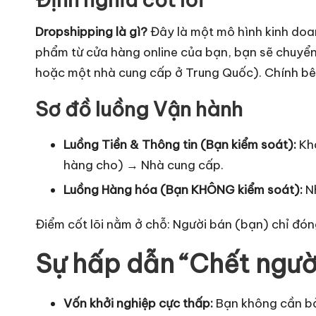
L
Dropshipping là gì?
Đây là một mô hình kinh doa
o
phẩm từ cửa hàng online của bạn, bạn sẽ chuyển
hoặc một nhà cung cấp ở Trung Quốc). Chính bên
g
Sơ đồ luồng Vận hành
is
ti
Luồng Tiền & Thông tin (Bạn kiểm soát):
Khá
hàng cho) → Nhà cung cấp.
c
Luồng Hàng hóa (Bạn KHÔNG kiểm soát):
Nh
s
Điểm cốt lõi nằm ở chỗ: Người bán (bạn) chỉ đóng
Sự hấp dẫn “Chết ngườ
Vốn khởi nghiệp cực thấp:
Bạn không cần bỏ