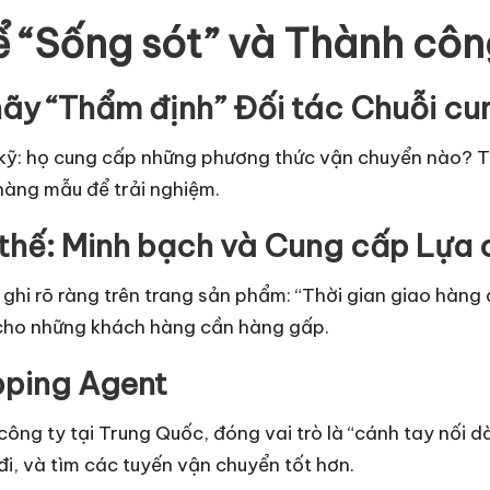
ể “Sống sót” và Thành cô
hãy “Thẩm định” Đối tác Chuỗi cu
 kỹ: họ cung cấp những phương thức vận chuyển nào? Th
 hàng mẫu để trải nghiệm.
 thế: Minh bạch và Cung cấp Lựa
 ghi rõ ràng trên trang sản phẩm: “Thời gian giao hàng
 cho những khách hàng cần hàng gấp.
pping Agent
ông ty tại Trung Quốc, đóng vai trò là “cánh tay nối d
 đi, và tìm các tuyến vận chuyển tốt hơn.