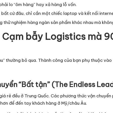
hải lo “ôm hàng” hay xả hàng lỗ vốn.
bất cứ đâu, chỉ cần một chiếc laptop và kết nối interne
 thử nghiệm hàng ngàn sản phẩm khác nhau mà không 
 3 Cạm bẫy Logistics mà 
giàu” thường bỏ qua. Thành công của bạn phụ thuộc và
uyển “Bất tận” (The Endless Lea
giá rẻ đều ở Trung Quốc. Các phương thức vận chuyển
u hơn để đến tay khách hàng ở Mỹ/châu Âu.