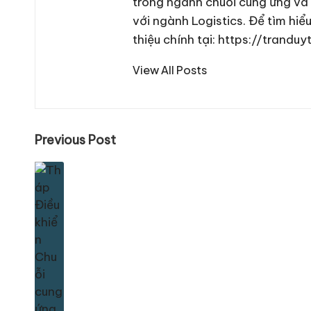
trong ngành chuỗi cung ứng và v
với ngành Logistics. Để tìm hiể
thiệu chính tại:
https://tranduy
View All Posts
Post
Previous Post
navigation