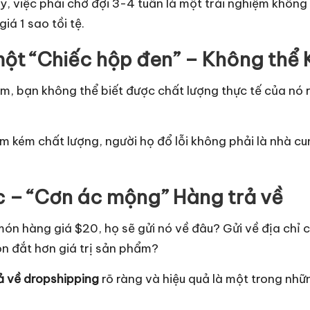
, việc phải chờ đợi 3-4 tuần là một trải nghiệm không
á 1 sao tồi tệ.
t “Chiếc hộp đen” – Không thể 
 bạn không thể biết được chất lượng thực tế của nó r
kém chất lượng, người họ đổ lỗi không phải là nhà cu
c
– “Cơn ác mộng” Hàng trả về
n hàng giá $20, họ sẽ gửi nó về đâu? Gửi về địa chỉ 
òn đắt hơn giá trị sản phẩm?
ả về dropshipping
rõ ràng và hiệu quả là một trong nhữ