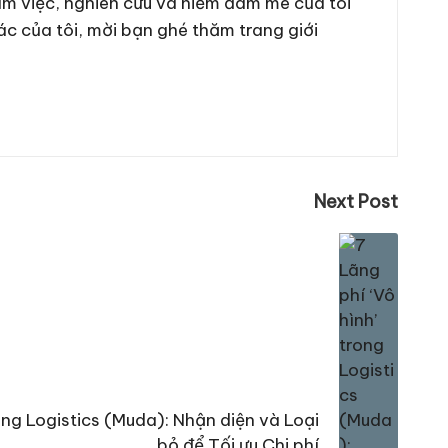
 làm việc, nghiên cứu và niềm đam mê của tôi
ác của tôi, mời bạn ghé thăm trang giới
Next Post
rong Logistics (Muda): Nhận diện và Loại
bỏ để Tối ưu Chi phí