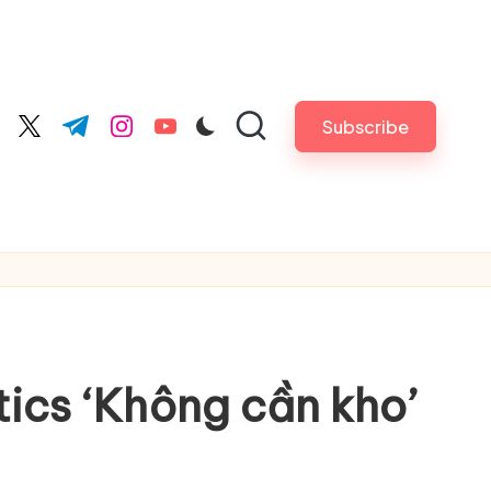
Subscribe
cebook.com
twitter.com
t.me
instagram.com
youtube.com
tics ‘Không cần kho’