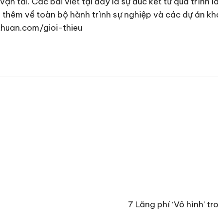
ận tải. Các bài viết tại đây là sự đúc kết từ quá trình
u thêm về toàn bộ hành trình sự nghiệp và các dự án kh
thuan.com/gioi-thieu
7 Lãng phí ‘Vô hình’ t