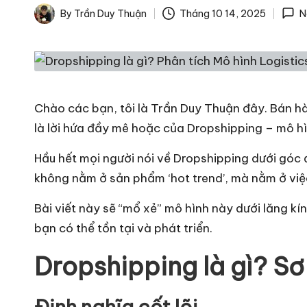
By
Trần Duy Thuận
Tháng 10 14, 2025
N
T
Posted
by
h
ô
Chào các bạn, tôi là Trần Duy Thuận đây. Bán 
n
là lời hứa đầy mê hoặc của Dropshipping – mô hìn
g
Hầu hết mọi người nói về Dropshipping dưới góc đ
T
không nằm ở sản phẩm ‘hot trend’, mà nằm ở việc
i
Bài viết này sẽ “mổ xẻ” mô hình này dưới lăng kí
bạn có thể tồn tại và phát triển.
n
Dropshipping là gì? Sơ
v
ề
Định nghĩa cốt lõi