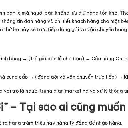
nh bán lẻ mà người bán không lưu giữ hàng tồn kho. Th
 thông tin đơn hàng và chi tiết khách hàng cho một bê
 thứ ba này sẽ trực tiếp đóng gói và vận chuyển hàng
ch hàng → (trả giá bán lẻ cho bạn) → Cửa hàng Online 
à cung cấp → (đóng gói và vận chuyển trực tiếp) → K
 vai trò là người trung gian marketing và xử lý thông ti
i” – Tại sao ai cũng muốn
 ra hàng trăm triệu hay hàng tỷ đồng để nhập hàng.