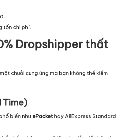
t.
tốn chi phí.
90% Dropshipper thất
o một chuỗi cung ứng mà bạn không thể kiểm
d Time)
 phổ biến như
ePacket
hay AliExpress Standard