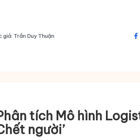
c giả: Trần Duy Thuận
fa
Phân tích Mô hình Logis
hết người’