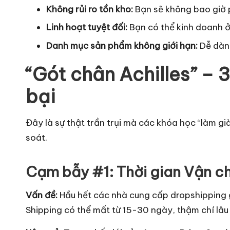
Không rủi ro tồn kho:
Bạn sẽ không bao giờ p
Linh hoạt tuyệt đối:
Bạn có thể kinh doanh ở 
Danh mục sản phẩm không giới hạn:
Dễ dàng
“Gót chân Achilles” –
bại
Đây là sự thật trần trụi mà các khóa học “làm 
soát.
Cạm bẫy #1: Thời gian Vận ch
Vấn đề:
Hầu hết các nhà cung cấp dropshipping 
Shipping có thể mất từ 15-30 ngày, thậm chí lâ